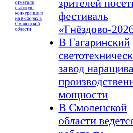
зрителей посет
отметили
высокую
фестиваль
конкуренцию
на выборах в
Смоленской
«Гнёздово-202
области
В Гагаринский
светотехничес
завод наращив
производствен
мощности
В Смоленской
области ведетс