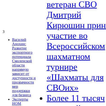
ветеран СВО
Дмитрий
Кирюшин прин
3
участие во
Василий
Всероссийском
Анохин:
Развитие
экспортного
шахматном
потенциала
Смоленской
турнире
области
напрямую
зависит от
«Шахматы для
доступности и
прозрачности
СВОих»
мер
поддержки
для бизнеса
Более 11 тысяч
Эксперты
НОМ