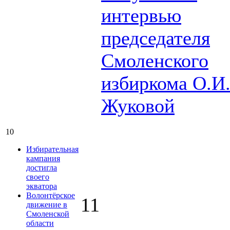
интервью
председателя
Смоленского
избиркома О.И
Жуковой
10
Избирательная
кампания
достигла
своего
экватора
Волонтёрское
11
движение в
Смоленской
области