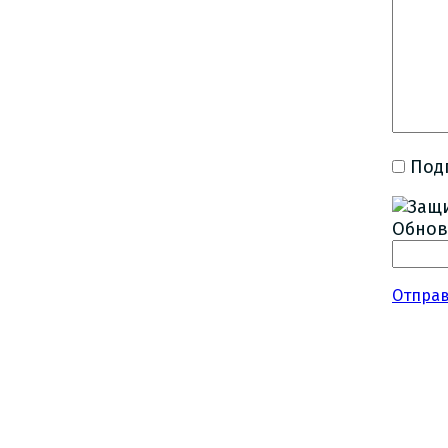
Под
Обнов
Отпра