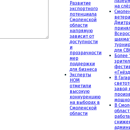
лазерн
Развитие
на слё
экспортного
Смоле
потенциала
ветера
Смоленской
Дмитр
области
принял
напрямую
Всеро
зависит от
шахма
доступности
турни
и
для СВ
прозрачности
Более 
мер
зрител
поддержки
фести
для бизнеса
«Гнёзд
Эксперты
В Гага
НОМ
светот
отметили
завод
высокую
произ
конкуренцию
мощно
на выборах в
В Смол
Смоленской
област
области
работа
сниже
админ