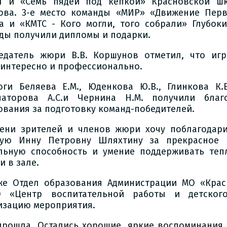
 и «Семь пядей под кепкой» Красновской ш
ова. 3-е место команды «МИР» «Движение Перв
а и «КМТС - Кого могли, того собрали» Глубок
ды получили дипломы и подарки.
едатель жюри В.В. Коршунов отметил, что игр
 интересно и профессионально.
оги Беляева Е.М., Юденкова Ю.В., Глинкова К.В.
наторова А.С.и Чернина Н.М. получили благ
ования за подготовку команд-победителей.
ени зрителей и членов жюри хочу поблагодари
ую Инну Петровну Шляхтину за прекрасное 
льную способность и умение поддерживать теп
и в зале.
же Отдел образования Администрации МО «Крас
 «Центр воспитательной работы и детского
изацию мероприятия.
прошла. Остались хорошие, яркие воспоминания