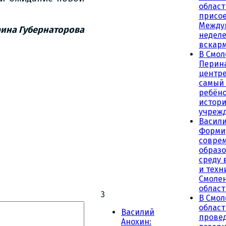
област
присое
Между
ина Губернаторова
неделе
вскар
В Смол
Перин
центре
самый
ребёно
истор
учреж
Васили
Форми
совре
образ
среду 
и техн
Смоле
област
3
В Смол
облас
Василий
прове
Анохин: