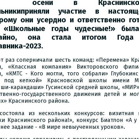
осени
в Краснинск
ьники
приняли участие в насто
орому они усердно
и ответственно го
 «Школьные годы
чудесные!» бы
чайно, она стала итогом
Года
авника-2023.
от раз соперничали шесть команд: «Перемена» Кр
, «Классная компания» Викторовского фили
, «КМТС - Кого могли, того собрали» Глубокин
й под кепкой» Красновской школы имени Ми
ши-карандаши» Гусинской средней школы, «МИР
твенно-государственного движения детей и мо
х» Краснинского района.
состояла из нескольких конкурсов: визитная 
ки Краснинского района!», конкурс Биатлон «А у
нее задание - «В мире невыученных уроков».