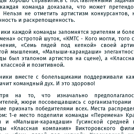
ды хорошо справились с поставленными задачам
каждая команда доказала, что может претендо
. Нельзя не отметить артистизм конкурсантов, 
нность и раскрепощенность.
ники каждой команды запомнятся зрителям и бол
мена» остротой шуток, «КМТС - Кого могли, того
нения, «Семь пядей под кепкой» своей арти
той мышления, «Малыши-карандаши» элегантнос
ды был эталоном артистов на сцене), а «Классн
 классной и позитивной.
ники вместе с болельщиками поддерживали каж
начит командный дух. И это здорово!
отря на то, что изначально предполагало
ителей, жюри посовещавшись с организаторами 
ие признать победителями всех. Места распред
ом: 1-е место поделили команды «Перемена» Кр
 и «Малыши-карандаши» Гусинской средней 
ды «Классная компания» Викторовского фили