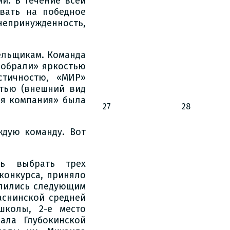
и. В течение всей
вать на победное
непринужденность,
ельщикам. Команда
 собрали» яркостью
стичностю, «МИР»
тью (внешний вид
ая компания» была
27
28
дую команду. Вот
сь выбрать трех
конкурса, приняло
елились следующим
аснинской средней
школы, 2-е место
ала Глубокинской