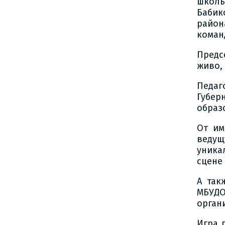
школы
Бабик
район
коман
Предс
живо,
Педаг
Губер
образ
От им
ведущ
уника
сцене 
А так
МБУДО
орган
Игра 