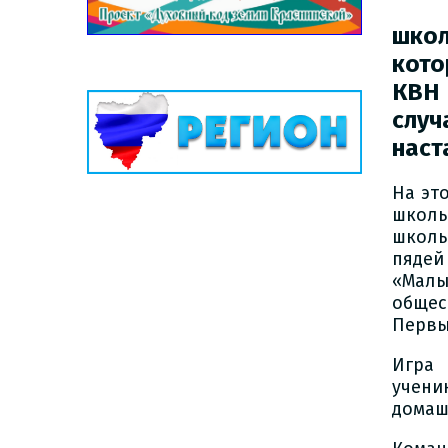
школ
кот
КВН
слу
наст
На эт
школы
школы
пяде
«Малы
общес
Первы
Игра 
учени
домаш