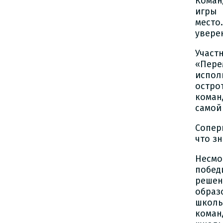
Коман
игры 
место
увере
Участ
«Пере
испол
остро
коман
самой
Сопер
что з
Несм
побед
решен
образ
школы
коман