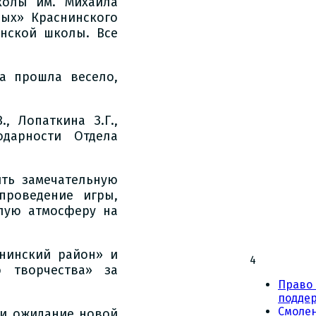
колы им. Михаила
ых» Краснинского
инской школы. Все
а прошла весело,
, Лопаткина З.Г.,
одарности Отдела
ть замечательную
проведение игры,
лую атмосферу на
нинский район» и
4
 творчества» за
Право 
подде
Смоле
 и ожидание новой