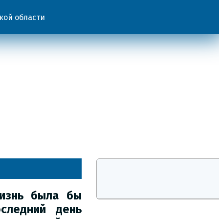
кой области
жизнь
была бы
следний день