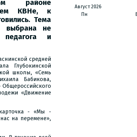
ом районе
Август
2026
ящем КВНе,
к
Пн
товились.
Тема
ла выбрана
не
 педагога и
аснинской средней
ала Глубокинской
ской школы, «Семь
хаила Бабикова,
» Общероссийского
лодежи «Движение
карточка - «Мы -
 нас на перемене»,