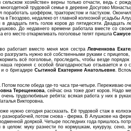
в сельском хозяйстве» верны только отчасти, ведь с рож
, многодетной трудовой семье в деревне Досугово Монасты
пел поработать шофёром, трактористом и пастухом. Окончи
а в Гвоздово, недалеко от главной колхозной усадьбы Алу
в двадцать пять голов коров до пятидесяти. Двадцать ле
Алушково. До недавнего времени работала вместе со св
на его место откармливать поголовье телят пришла
Самусе
ово работает вместо меня моя сестра
Левченкова Екат
 но разгрузить нужно всё собственными руками с прицепов,
акормить всё поголовье, проследить, чтобы везде порядок
 наша героиня с особой благодарностью отзывается и о с
, и о бригадире
Сытиной Екатерине Анатольевне
. Вспо
 Потом после обеда где-то часа три-четыре. Переживаю оче
ровна Терещенкова
, сейчас она тоже доит коров. Надо м
очень трудолюбивые ребята: всякая работа у них в руках
Наталья Викторовна.
оже нужно сегодня рассказать. Её трудовой стаж в колхоз
е разнорабочей, потом снова - ферма. В Алушкове на фер
одменной дояркой. Четыре последних года пришлось потруд
 в целом: муку разнести по кормушкам, кукурузу, сено, 