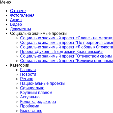
Меню
О газете
Фотогалерея
Архив
Видео
Документы
Социально значимые проекты
Социально значимый проект «Славе - не меркнут
Социально значимый проект "Не прервется связ
Социально значимый проект «Любовь к Отечеств
Проект «Духовный код земли Краснинской»
Социально значимый проект "Отечеством своим 
Социально значимый проект "Великим огненным 
Категории
Главная
Новости
Регион
Национальные проекты
Официально
Крупным планом
Актуально
Колонка редактора
Проблема
Было-стало