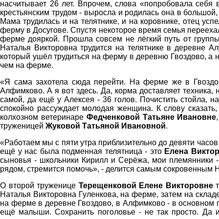
насчитывает 26 лет. Впрочем, слова «попробовала себя 
крестьянским трудом - выросла и родилась она в большой
Мама трудилась и на телятнике, и на коровнике, отец ус
ферму в Досугове. Спустя некоторое время семья переехал
ферме дояркой. Прошла совсем не лёгкий путь от группы 
Наталья Викторовна трудится на телятнике в деревне 
который ушёл трудиться на ферму в деревню Гвоздово, а 
чем на ферме.
«Я сама захотела сюда перейти. На ферме же в Гвозд
Алфимково. А я вот здесь. Да, корма доставляет техника,
самой, да ещё у Алексея - 36 голов. Почистить стойла, н
спокойно рассуждает молодая женщина. К слову сказать,
колхозном ветеринаре
Федченковой Татьяне Ивановне
труженицей
Жуковой Татьяной Ивановной
.
«Работаем мы с пяти утра приблизительно до девяти часов.
ещё у нас была подменная телятница - это
Елена Викто
сыновья - школьники Кирилл и Серёжа, мои племянники - 
рядом, стремится помочь», - делится самым сокровенным 
О второй труженице
Терещенковой Елене Викторовне
т
Наталья Викторовна Гуленкова, на ферме, затем на склад
на ферме в деревне Гвоздово, в Алфимково - в основном п
ещё малыши. Сохранить поголовье - не так просто. Да и