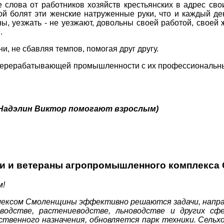
слова от работников хозяйств крестьянских в адрес свои
ой болят эти женские натруженные руки, что и каждый ден
, уезжать - не уезжают, довольны своей работой, своей 
.
и, не сбавляя темпов, помогая друг другу.
 перерабатывающей промышленности с их профессиональным
 Надэлин Виктор помогают взрослым)
и и ветераны агропромышленного комплекса 
м!
ексом Смоленщины эффективно решаются задачи, направ
дстве, растениеводстве, льноводстве и других сфер
ственного назначения, обновляется парк техники. Сель