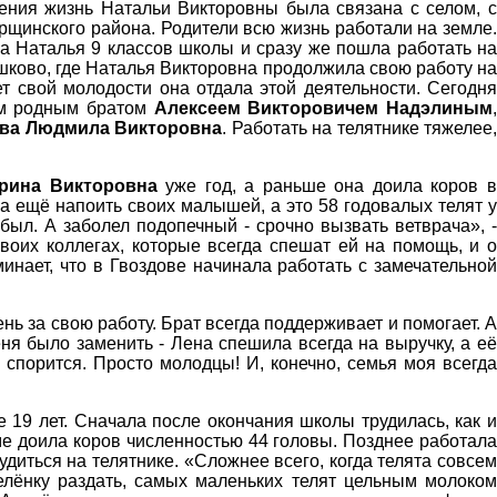
дения жизнь Натальи Викторовны была связана с селом, с
рщинского района. Родители всю жизнь работали на земле.
ла Наталья 9 классов школы и сразу же пошла работать на
шково, где Наталья Викторовна продолжила свою работу на
т свой молодости она отдала этой деятельности. Сегодня
оим родным братом
Алексеем Викторовичем Надэлиным
ва Людмила Викторовна
. Работать на телятнике тяжелее,
ерина Викторовна
уже год, а раньше она доила коров 
 а ещё напоить своих малышей, а это 58 годовалых телят у
 был. А заболел подопечный - срочно вызвать ветврача», -
воих коллегах, которые всегда спешат ей на помощь, и о
минает, что в Гвоздове начинала работать с замечательно
нь за свою работу. Брат всегда поддерживает и помогает. А
еня было заменить - Лена спешила всегда на выручку, а е
 спорится. Просто молодцы! И, конечно, семья моя всегда
е 19 лет. Сначала после окончания школы трудилась, как 
ме доила коров численностью 44 головы. Позднее работала
иться на телятнике. «Сложнее всего, когда телята совсем
зелёнку раздать, самых маленьких телят цельным молоком