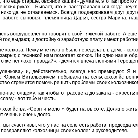
х, что ещё старше, овсяной кашей - думаете, это так прост
нских руках... Бывает, что и расстраиваешься,когда неукл
ы никогда не отчаиваемся. Всегда поддерживаем друг друг
 работе сыновья, племянница Дарья, сестра Марина, надо
чень воодушевленно говорят о свой тяжелой работе. А ещё
й год выдают, и достойную заработную плату имеют работни
е колхоза. Печку мне нужно было переделать в доме - колхоз
 закрыт, с техникой нам помогает колхоз. Ни одно наше об
это же неплохо, правда?», - делится впечатлениями Тереще
уленкова,- и, действительно, всегда нас премируют. Я 
 с Юрием Витальевичем побывала на сельскохозяйственн
ство стремится помочь решить проблемы своих колхозников.
о-настоящему, так чтобы от рассвета до заката - с крестья
славу - вот тебе и честь.
в хозяйства «Серп и молот» будет на высоте. Должно жить 
т очень и очень долго.
, мы счастливы, что у нас на селе есть работа, председате
 поздравляют колхозницы своих коллег и руководителя.