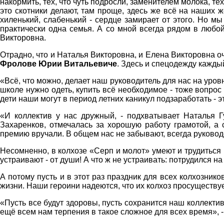
накормить, тех, что чуть подросли, заменителем молока, те
это скотники делают, там проще, здесь же всё на наших же
хиленький, слабенький - сердце замирает от этого. Но м
практически одна семья. А со мной всегда рядом в любой
Викторовна.
Отрадно, что и Наталья Викторовна, и Елена Викторовна о
Фролове Юрии Витальевиче
. Здесь и спецодежду кажды
«Всё, что можно, делает наш руководитель для нас на уровн
школе нужно одеть, купить всё необходимое - тоже вопрос
дети наши могут в период летних каникул подзаработать - 
«И коллектив у нас дружный, - подхватывает Наталья Г
Захаренков, отмечалась за хорошую работу грамотой, а
премию вручали. В общем нас не забывают, всегда руковод
Несомненно, в колхозе «Серп и молот» умеют и трудиться п
устраивают - от души! А что ж не устраивать: потрудился на 
А потому пусть и в этот раз праздник для всех колхознико
жизни. Наши героини надеются, что их колхоз просуществуе
«Пусть все будут здоровы, пусть сохранится наш коллектив
ещё всем нам терпения в такое сложное для всех время», -