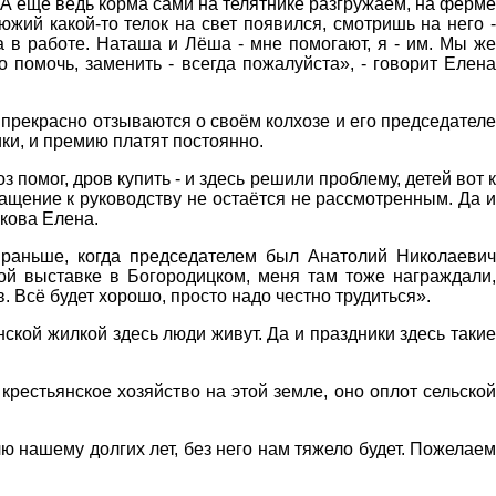
о? А ещё ведь корма сами на телятнике разгружаем, на ферме
южий какой-то телок на свет появился, смотришь на него -
а в работе. Наташа и Лёша - мне помогают, я - им. Мы же
 помочь, заменить - всегда пожалуйста», - говорит Елена
 прекрасно отзываются о своём колхозе и его председателе
ки, и премию платят постоянно.
 помог, дров купить - и здесь решили проблему, детей вот к
ращение к руководству не остаётся не рассмотренным. Да и
нкова Елена.
и раньше, когда председателем был Анатолий Николаевич
ой выставке в Богородицком, меня там тоже награждали,
 Всё будет хорошо, просто надо честно трудиться».
нской жилкой здесь люди живут. Да и праздники здесь такие
крестьянское хозяйство на этой земле, оно оплот сельской
лю нашему долгих лет, без него нам тяжело будет. Пожелаем