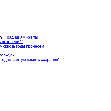
ь. Традициям - жить!»
ь поколений"
у сквозь годы пронесем»
горжусь!"
годам святую память сохраняя"