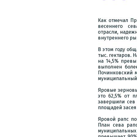
Как отмечал Пр
весеннего сев
отрасли, надеж
внутреннего ры
В этом году общ
тыс. гектаров. 
на 14,5% превы
выполнен боле
Починковский м
муниципальный о
Яровые зерновы
это 62,5% от п
завершили сев 
площадей засея
Яровой рапс по
План сева рап
муниципальны
превышает 90%.