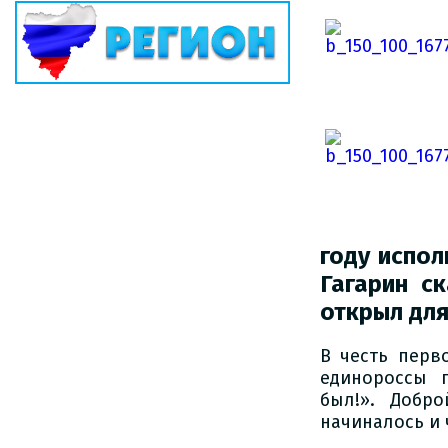
году испол
Гагарин с
открыл для
В честь перв
единороссы 
был!». Добр
начиналось и 