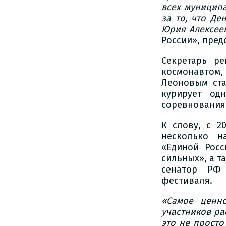
всех муниципа
за то, что Д
Юрия Алексее
России», пред
Секретарь р
космонавтом,
Леоновым ста
курирует од
соревнования
К слову, с 2
несколько н
«Единой Росс
сильных», а т
сенатор РФ 
фестиваля.
«Самое ценн
участников ра
это не просто