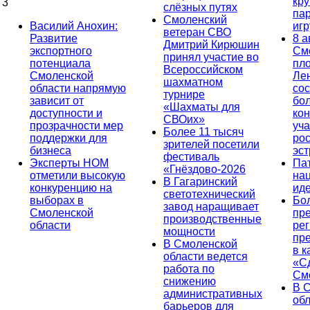
кр
3
слёзных путях
па
Смоленский
Василий Анохин:
иг
ветеран СВО
Развитие
8 а
Дмитрий Кирюшин
экспортного
См
принял участие во
потенциала
пл
Всероссийском
Смоленской
Ле
шахматном
области напрямую
сос
турнире
зависит от
бо
«Шахматы для
доступности и
кон
СВОих»
прозрачности мер
уча
Более 11 тысяч
поддержки для
ро
зрителей посетили
бизнеса
эс
фестиваль
Эксперты НОМ
Па
«Гнёздово-2026
отметили высокую
на
В Гагаринский
конкуренцию на
ид
светотехнический
выборах в
Бо
завод наращивает
Смоленской
пр
производственные
области
ре
мощности
пр
В Смоленской
в к
области ведется
«С
работа по
См
снижению
В 
административных
об
барьеров для