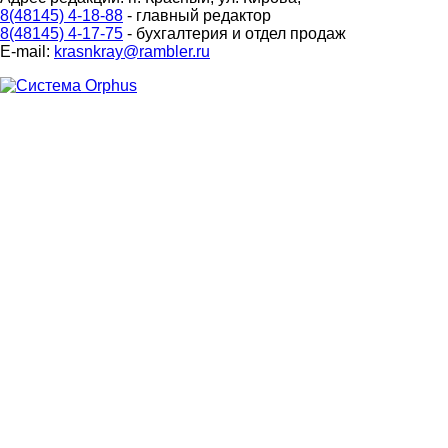
8(48145) 4-18-88
- главный редактор
8(48145) 4-17-75
- бухгалтерия и отдел продаж
E-mail:
krasnkray@rambler.ru