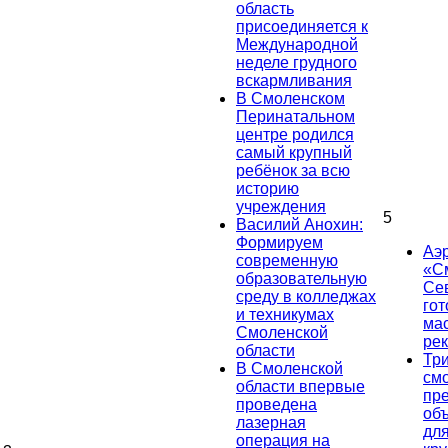
область
присоединяется к
Международной
неделе грудного
вскармливания
В Смоленском
Перинатальном
центре родился
самый крупный
ребёнок за всю
историю
учреждения
5
Василий Анохин:
Формируем
Аэ
современную
«С
образовательную
Се
среду в колледжах
гот
и техникумах
ма
Смоленской
ре
области
Тр
В Смоленской
см
области впервые
пр
проведена
об
лазерная
дл
операция на