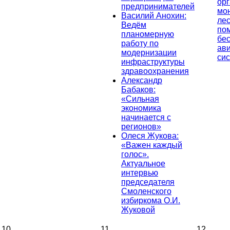
ор
предпринимателей
мо
Василий Анохин:
лес
Ведём
по
планомерную
бе
работу по
ав
модернизации
си
инфраструктуры
здравоохранения
Александр
Бабаков:
«Сильная
экономика
начинается с
регионов»
Олеся Жукова:
«Важен каждый
голос».
Актуальное
интервью
председателя
Смоленского
избиркома О.И.
Жуковой
10
11
12