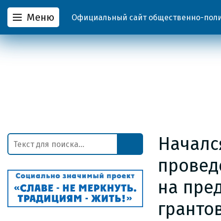
Меню
Официальный сайт общественно-полит
Началс
провед
на пред
гранто