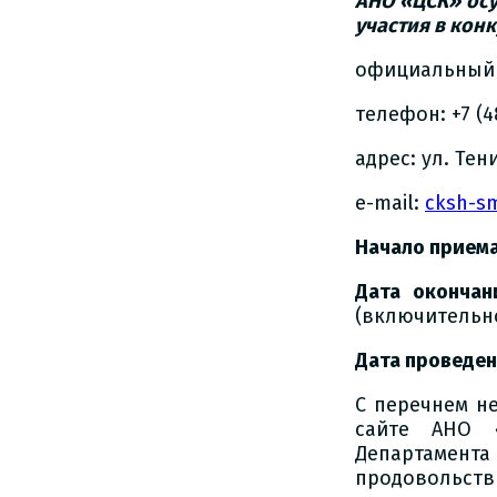
АНО «ЦСК» осу
участия в кон
официальный 
телефон: +7 (48
адрес: ул. Тени
e-mail:
cksh-s
Начало прием
Дата оконча
(включительно
Дата проведе
С перечнем н
сайте АНО
Департамента
продовольств