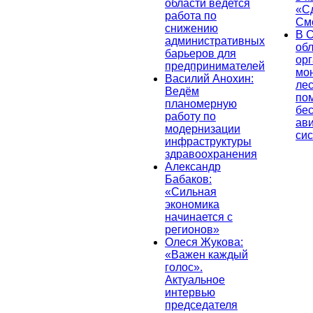
области ведется
«С
работа по
См
снижению
В 
административных
об
барьеров для
ор
предпринимателей
мо
Василий Анохин:
лес
Ведём
по
планомерную
бе
работу по
ав
модернизации
си
инфраструктуры
здравоохранения
Александр
Бабаков:
«Сильная
экономика
начинается с
регионов»
Олеся Жукова:
«Важен каждый
голос».
Актуальное
интервью
председателя