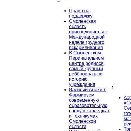
4
Право на
поддержку
Смоленская
область
присоединяется к
Международной
неделе грудного
вскармливания
В Смоленском
Перинатальном
центре родился
самый крупный
ребёнок за всю
историю
учреждения
5
Василий Анохин:
Формируем
Аэ
современную
«С
образовательную
Се
среду в колледжах
гот
и техникумах
ма
Смоленской
ре
области
Тр