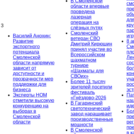
В Смоленской
см
области впервые
пр
проведена
об
лазерная
дл
операция на
кр
3
слёзных путях
па
Смоленский
Василий Анохин:
иг
ветеран СВО
Развитие
8 а
Дмитрий Кирюшин
экспортного
См
принял участие во
потенциала
пл
Всероссийском
Смоленской
Ле
шахматном
области напрямую
сос
турнире
зависит от
бо
«Шахматы для
доступности и
кон
СВОих»
прозрачности мер
уча
Более 11 тысяч
поддержки для
ро
зрителей посетили
бизнеса
эс
фестиваль
Эксперты НОМ
Па
«Гнёздово-2026
отметили высокую
на
В Гагаринский
конкуренцию на
ид
светотехнический
выборах в
Бо
завод наращивает
Смоленской
пр
производственные
области
ре
мощности
пр
В Смоленской
в к