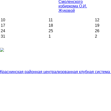
Смоленского
избиркома О.И.
Жуковой
10
11
12
17
18
19
24
25
26
31
1
2
Краснинская районная централизованная клубная система