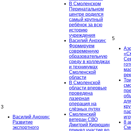
В Смоленском
Перинатальном
центре родился
самый крупный
ребёнок за всю
историю
учреждения
5
Василий Анохин:
Формируем
Аэ
современную
«С
образовательную
Се
среду в колледжах
гот
и техникумах
ма
Смоленской
ре
области
Тр
В Смоленской
см
области впервые
пр
проведена
об
лазерная
дл
операция на
кр
3
слёзных путях
па
Смоленский
Василий Анохин:
иг
ветеран СВО
Развитие
8 а
Дмитрий Кирюшин
экспортного
См
принял участие во