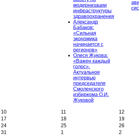
ав
модернизации
си
инфраструктуры
здравоохранения
Александр
Бабаков:
«Сильная
экономика
начинается с
регионов»
Олеся Жукова:
«Важен каждый
голос».
Актуальное
интервью
председателя
Смоленского
избиркома О.И.
Жуковой
10
11
12
17
18
19
24
25
26
31
1
2