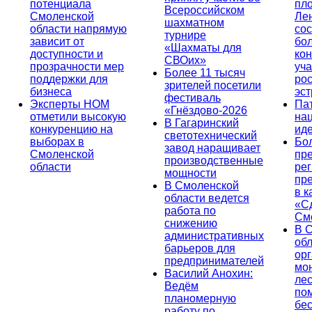
потенциала
пл
Всероссийском
Смоленской
Ле
шахматном
области напрямую
сос
турнире
зависит от
бо
«Шахматы для
доступности и
кон
СВОих»
прозрачности мер
уча
Более 11 тысяч
поддержки для
ро
зрителей посетили
бизнеса
эс
фестиваль
Эксперты НОМ
Па
«Гнёздово-2026
отметили высокую
на
В Гагаринский
конкуренцию на
ид
светотехнический
выборах в
Бо
завод наращивает
Смоленской
пр
производственные
области
ре
мощности
пр
В Смоленской
в к
области ведется
«С
работа по
См
снижению
В 
административных
об
барьеров для
ор
предпринимателей
мо
Василий Анохин:
лес
Ведём
по
планомерную
бе
работу по