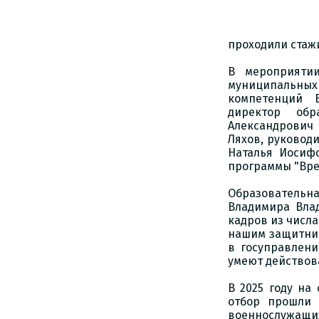
проходили стаж
В мероприятии
муниципальных
компетенций 
директор обр
Александрович
Ляхов, руковод
Наталья Иосиф
программы "Вре
Образовательн
Владимира Вла
кадров из числа
нашим защитник
в госуправлен
умеют действова
В 2025 году на
отбор прошли 
военнослужащи