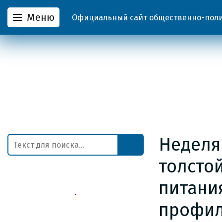
Меню
Официальный сайт общественно-полит
Неделя
толсто
питани
профил