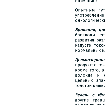
внимание?
Опытным пут
употребле
онкологическ
Брокколи, цв
брокколи ес
развития раз
капусте токс
нормальных к
Цельнозернов
продуктах то
кроме того, 
волокна и ф
цельных зла
толстой кишки
Зелень с тём
другие трав