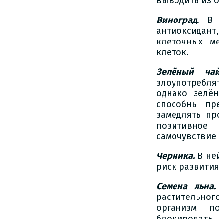
выводить из 
Виноград.
В 
антиоксида
клеточных м
клеток.
Зелёный чай
злоупотребля
однако зелё
способны пр
замедлять пр
позитивное
самочувствие
Черника.
В не
риск развития
Семена льна.
растительног
организм п
блокировать