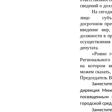
сведений о дох
На сегод
лицо суб
досрочном
пре
введение мер
должности в пр
осуществления
депутата.
«Ровно г
Регионального
на ко
тором в
можем
сказать
Председатель 
Заместит
дирекция Мин
посвященным 
городской сред
Заместит