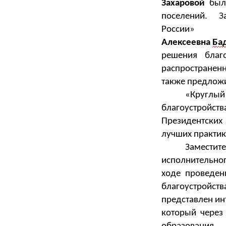
Захаровой
был
.
поселений
Зам
Р
Алексеевна
Ба
решения
благо
распростране
также
предлож
«Круглый
благоустройст
Президентских
лучших практи
Заместит
исполнительно
ходе проведен
благоустройств
представлен ин
который через