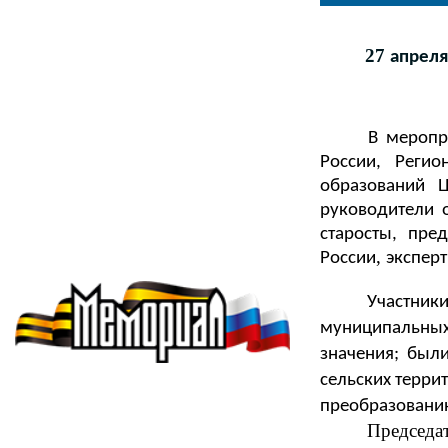
2
7
апреля
В мероприят
России, Регио
образований Ц
руководители 
старосты, пре
,
России
экспер
Участник
муниципальных
значения; был
сельских терри
преобразовани
Председ