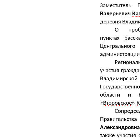
Заместитель 
Валерьевич
Ка
деревня Владим
О
пробл
пунктах
расс
Центрального
администрации
Регионал
участия гражда
Владимирско
Государств
области
и
»
«
Второвское
К
Сопредс
Правительс
Александровн
также
участия