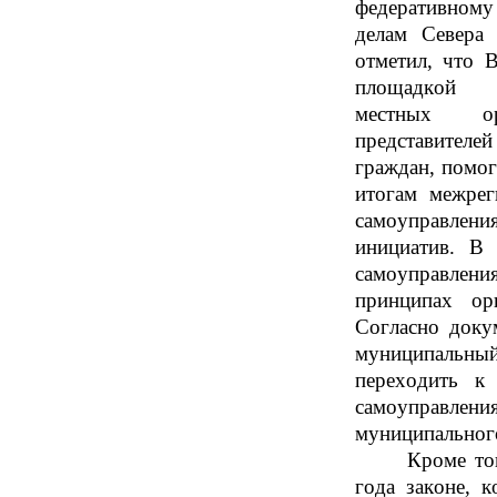
федеративному
делам Север
отметил, что 
площадкой
местных
о
представител
граждан
, помо
итогам
межрег
самоуправления
инициатив.
В
ц
самоуправлени
принципах ор
Согласно доку
муниципальны
переходить к
самоуправления
муниципального
Кроме то
года
законе, к