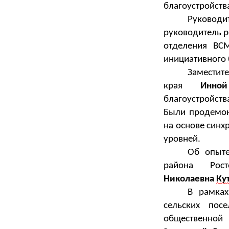
благоустройств
Руководи
руководитель р
отделения В
инициативного 
Замести
края
Инно
благоустройств
Были
про
демо
на основе синх
.
уровней
Об опыте
района Рос
Николаевна
Ку
В рамках
сельских пос
общественно