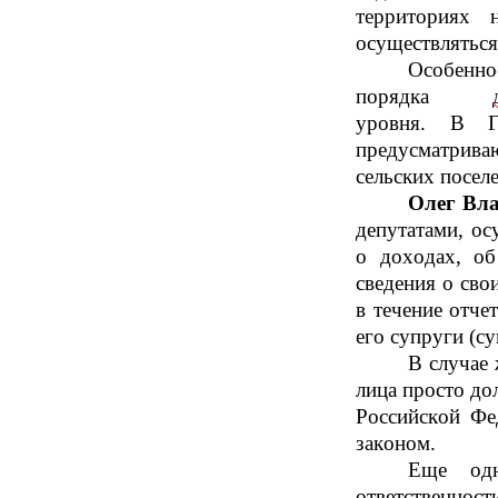
территориях
осуществляться
Особенн
порядка
уровня.
В
Го
предусматрива
сельских посел
Олег
Вл
депутатами, о
о доходах, об
сведения о сво
в течение отч
его супруги (с
В случае 
лица просто д
Российской Фе
законом.
Еще одн
ответственност