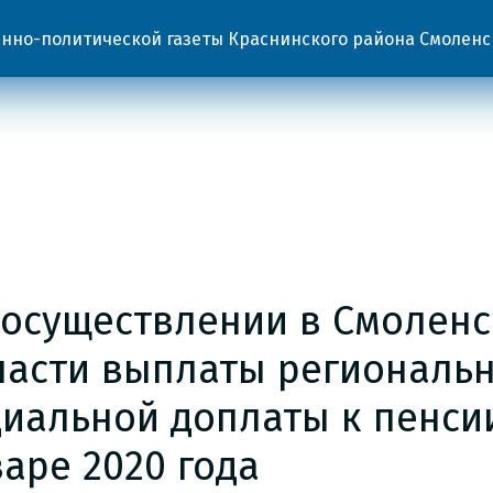
но-политической газеты Краснинского района Смоленс
 осуществлении в Смолен
ласти выплаты региональ
циальной доплаты к пенси
аре 2020 года