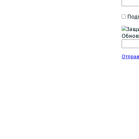
Под
Обнов
Отпра