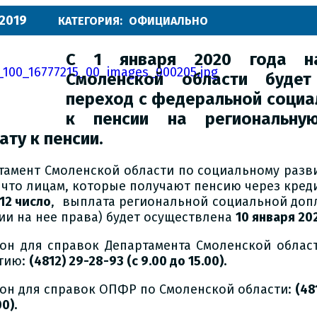
.2019
КАТЕГОРИЯ:
ОФИЦИАЛЬНО
С
1 января 2020 года
на
Смоленской области будет
переход с
федеральной социа
к пенсии на
региональну
ату
к пенсии.
тамент Смоленской области по социальному раз
, что лицам, которые получают пенсию через кре
 12 число
, выплата региональной социальной допл
ии на нее права) будет осуществлена
10 января 20
он для справок Департамента Смоленской облас
тию:
(4812) 29-28-93 (с 9.00 до 15.00).
он для справок ОПФР по Смоленской области:
(48
0).