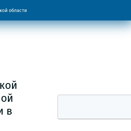
кой области
ской
ной
и в