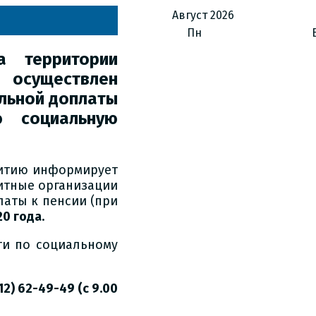
Август
2026
Пн
 территории
 осуществлен
льной доплаты
ю социальную
витию информирует
дитные организации
аты к пенсии (при
20 года
.
ти по социальному
12) 62-49-49 (с 9.00