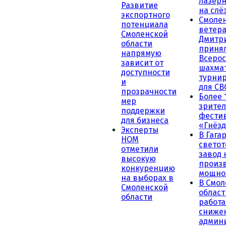
лазерн
Развитие
на слё
экспортного
Смоле
потенциала
ветера
Смоленской
Дмитр
области
принял
напрямую
Всеро
зависит от
шахма
доступности
турни
и
для СВ
прозрачности
Более 
мер
зрител
поддержки
фести
для бизнеса
«Гнёзд
Эксперты
В Гага
НОМ
светот
отметили
завод
высокую
произ
конкуренцию
мощно
на выборах в
В Смол
Смоленской
област
области
работа
сниже
админ