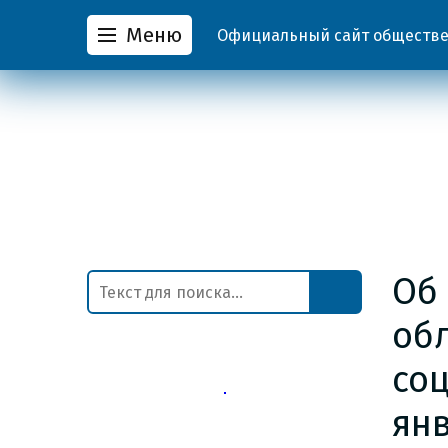
Меню
Официальный сайт обществен
Об
об
со
янв