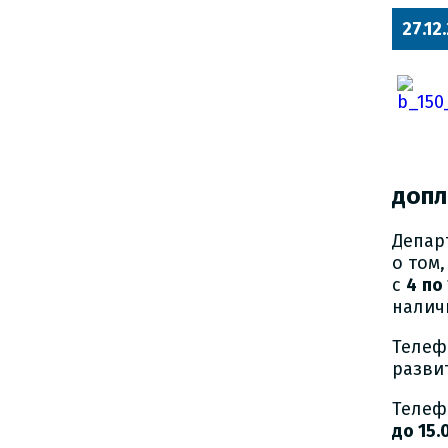
27.12
допл
Депар
о том
с
4 по
налич
Телеф
разви
Телеф
до 15.0