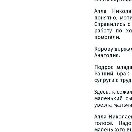
Алла Никола
понятно, мот
Справились с
работу по х
помогали.
Корову держал
Анатолия.
Подрос младш
Ранний брак 
супруги с тру
Здесь, к сожа
маленький сы
увезла мальчи
Алла Николаев
голосе. Над
маленького вн