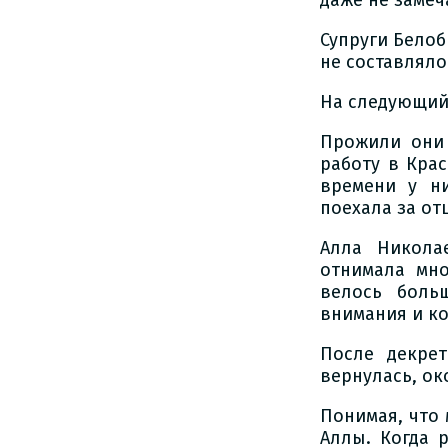
даже не замеч
Супруги Бело
не составляло
На следующий
Прожили они 
работу в Кра
времени у н
поехала за от
Алла Никола
отнимала мно
велось боль
внимания и к
После декре
вернулась, ок
Понимая, что 
Аллы. Когда 