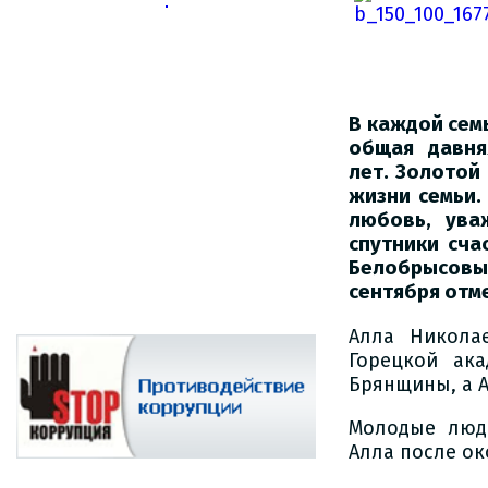
В каждой сем
общая давн
лет.
Золотой
жизни семьи.
любовь, ува
спутники сч
Белобрысовы
сентября
отм
Алла Никола
Горецкой ак
Брянщины, а 
Молодые люди
Алла после ок