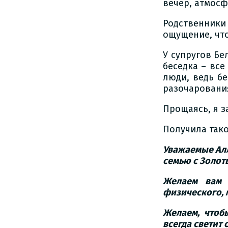
вечер, атмосф
Родственник
ощущение, чт
У супругов Б
беседка – все
люди, ведь б
разочаровани
Прощаясь, я з
Получила тако
Уважаемые Алл
семью с Золот
Желаем вам д
физического, 
Желаем, чтоб
всегда светит 