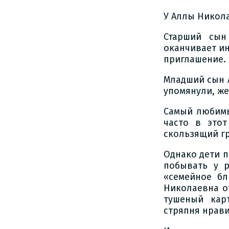
У Аллы Никола
Старший сын
оканчивает ин
приглашение. 
Младший сын А
упомянули, же
Самый любимы
часто в этот
скользящий гр
Однако дети п
побывать у р
«семейное бл
Николаевна от
тушеный кар
стряпня нрави