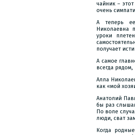
чайник – этот
очень симпат
А теперь ее
Николаевна п
уроки плете
самостоятел
получает исти
А самое глав
всегда рядом, 
Алла Николаев
как «мой хозя
Анатолий Павл
бы раз слыша
По воле случа
люди, сват за
Когда родные