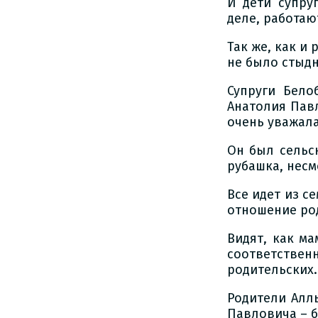
И дети супру
деле, работаю
Так же, как и
не было стыдн
Супруги Бел
Анатолия Пав
очень уважала
Он был сельск
рубашка, несм
Все идет из с
отношение род
Видят, как м
соответстве
родительских.
Родители Алл
Павловича – б