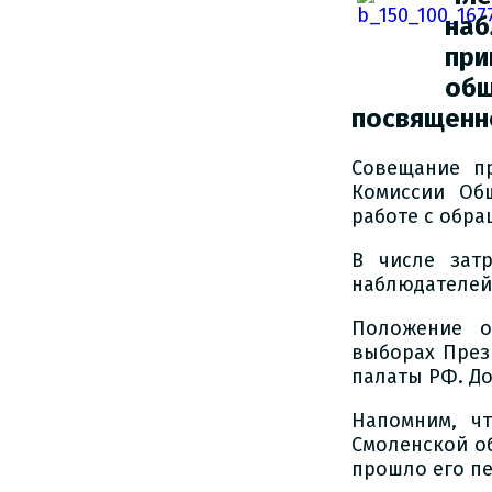
наб
при
об
посвященн
Совещание п
Комиссии Об
работе с обра
В числе зат
наблюдателей
Положение о
выборах През
палаты РФ. Д
Напомним, ч
Смоленской об
прошло его пе