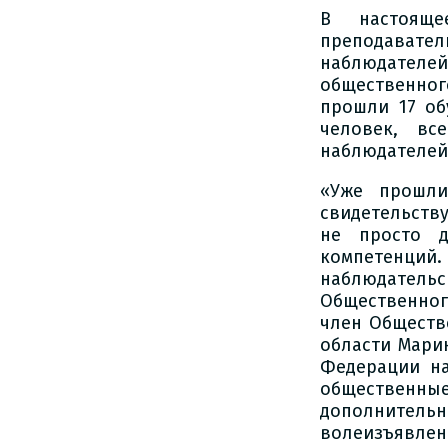
В настояще
преподават
наблюдателе
общественног
прошли 17 об
человек, вс
наблюдателей
«Уже прошли
свидетельств
не просто д
компетенци
наблюдательс
Общественног
член Обществ
области Мари
Федерации на
общественны
дополнитель
волеизъявлен