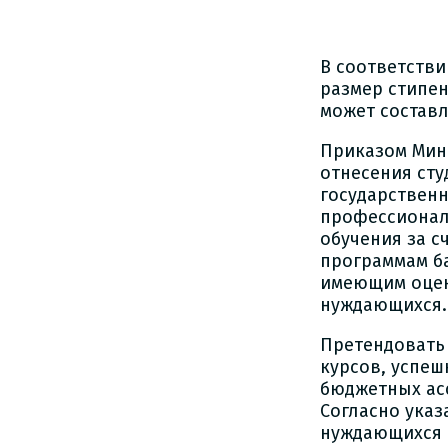
В соответстви
размер стипен
может составл
Приказом Мино
отнесения сту
государствен
профессионал
обучения за 
программам б
имеющим оценк
нуждающихся.
Претендовать 
курсов, успеш
бюджетных ас
Согласно указ
нуждающихся 