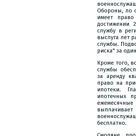
военнослужащ
Обороны, по 
имеет право
достижении 
службу в рег
выслуга лет р
службы. Подв
риска" за оди
Кроме того, 
службы обесп
за аренду кв
право на при
ипотеки. Гл
ипотечных п
ежемесячные
выплачивает
военнослужа
бесплатно.
Смоляне, пр