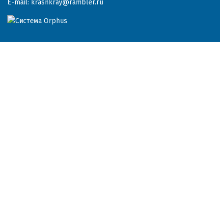
E-mail:
krasnkray@rambler.ru