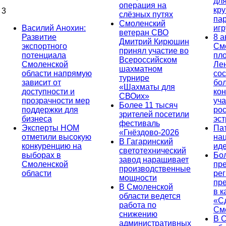
дл
операция на
кр
3
слёзных путях
па
Смоленский
Василий Анохин:
иг
ветеран СВО
Развитие
8 а
Дмитрий Кирюшин
экспортного
См
принял участие во
потенциала
пл
Всероссийском
Смоленской
Ле
шахматном
области напрямую
сос
турнире
зависит от
бо
«Шахматы для
доступности и
кон
СВОих»
прозрачности мер
уча
Более 11 тысяч
поддержки для
ро
зрителей посетили
бизнеса
эс
фестиваль
Эксперты НОМ
Па
«Гнёздово-2026
отметили высокую
на
В Гагаринский
конкуренцию на
ид
светотехнический
выборах в
Бо
завод наращивает
Смоленской
пр
производственные
области
ре
мощности
пр
В Смоленской
в к
области ведется
«С
работа по
См
снижению
В 
административных