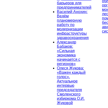
об
барьеров для
ор
предпринимателей
мо
Василий Анохин:
лес
Ведём
по
планомерную
бе
работу по
ав
модернизации
си
инфраструктуры
здравоохранения
Александр
Бабаков:
«Сильная
экономика
начинается с
регионов»
Олеся Жукова:
«Важен каждый
голос».
Актуальное
интервью
председателя
Смоленского
избиркома О.И.
Жуковой