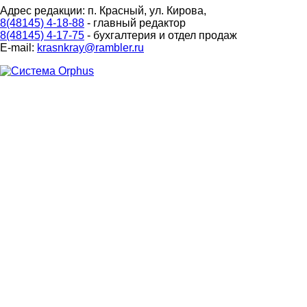
Адрес редакции: п. Красный, ул. Кирова,
8(48145) 4-18-88
- главный редактор
8(48145) 4-17-75
- бухгалтерия и отдел продаж
E-mail:
krasnkray@rambler.ru