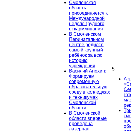
Смоленская
область
присоединяется к
Международной
неделе грудного
вскармливания
В Смоленском
Перинатальном
центре родился
самый крупный
ребёнок за всю
историю
учреждения
5
Василий Анохин:
Формируем
Аэ
современную
«С
образовательную
Се
среду в колледжах
гот
и техникумах
ма
Смоленской
ре
области
Тр
В Смоленской
см
области впервые
пр
проведена
об
лазерная