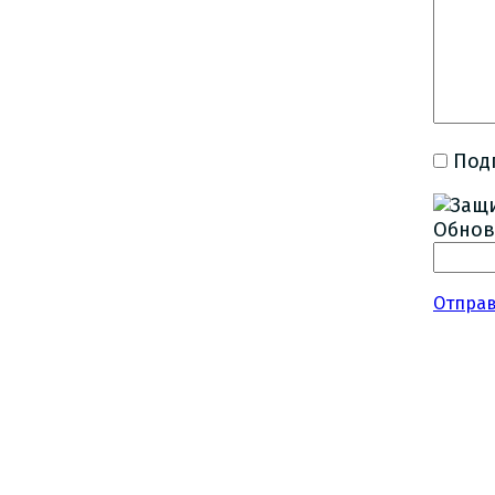
Под
Обнов
Отпра