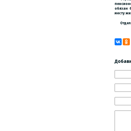
пенсион
обязан 
месту жи
Отде
Добав