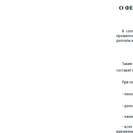
О Ф
В соо
прожиточ
доплаты к
Таким
составит 
При п
- пенс
- доп
- еже
- все
выражени