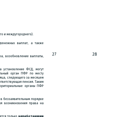
го и междугороднего).
 денежных выплат, а также
27
28
ра, возобновление выплаты,
а установление ФСД, могут
альный орган ПФР по месту
сяца, следующего за месяцем
ответствующая пенсия. Таким
территориальные органы ПФР
 в беззаявительным порядке
дня возникновения права на
ется только
неработающим