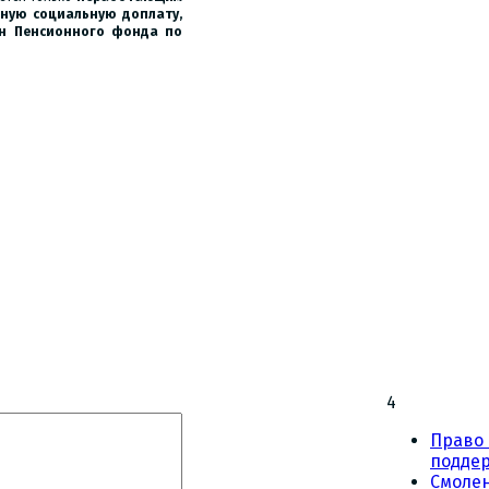
ную социальную доплату,
ан Пенсионного фонда по
4
Право 
подде
Смоле