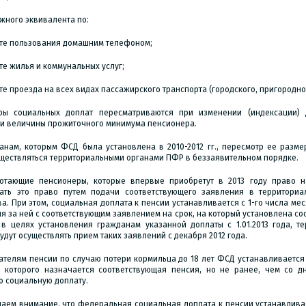
жного эквивалента по:
ате пользования домашним телефоном;
те жилья и коммунальных услуг;
те проезда на всех видах пассажирского транспорта (городского, пригородно
ры социальных доплат пересматриваются при изменении (индексации)
и величины прожиточного минимума пенсионера.
анам, которым ФСД была установлена в 2010-2012 гг., пересмотр ее разме
уществляться территориальными органами ПФР в беззаявительном порядке.
отающие пенсионеры, которые впервые приобретут в 2013 году право н
ать это право путем подачи соответствующего заявления в территори
а. При этом, социальная доплата к пенсии устанавливается с 1-го числа ме
я за ней с соответствующим заявлением на срок, на который установлена со
 в целях установления гражданам указанной доплаты с 1.01.2013 года, 
удут осуществлять прием таких заявлений с декабря 2012 года.
ателям пенсии по случаю потери кормильца до 18 лет ФСД устанавливается
с которого назначается соответствующая пенсия, но не ранее, чем со 
ю социальную доплату.
аем внимание, что федеральная социальная доплата к пенсии устанавлива