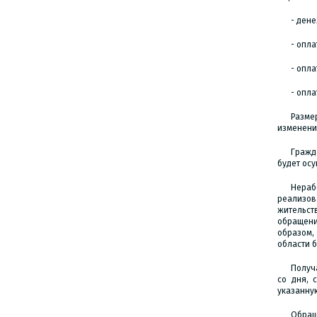
- дене
- опл
- опла
- опла
Разме
изменени
Гражд
будет ос
Нераб
реализов
жительств
обращени
образом,
области б
Получ
со дня, 
указанну
Обращ