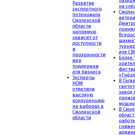
лазерн
Развитие
на слё
экспортного
Смоле
потенциала
ветера
Смоленской
Дмитр
области
принял
напрямую
Всеро
зависит от
шахма
доступности
турни
и
для СВ
прозрачности
Более 
мер
зрител
поддержки
фести
для бизнеса
«Гнёзд
Эксперты
В Гага
НОМ
светот
отметили
завод
высокую
произ
конкуренцию
мощно
на выборах в
В Смол
Смоленской
област
области
работа
сниже
админ