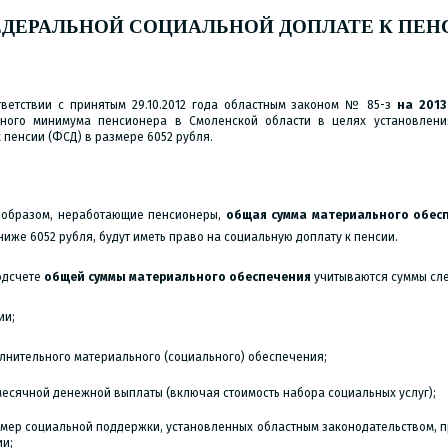
ЕДЕРАЛЬНОЙ СОЦИАЛЬНОЙ ДОПЛАТЕ
К ПЕНС
тветствии с принятым 29.10.2012 года областным законом № 85-з
на 201
ного минимума пенсионера в Смоленской области в целях установлен
 пенсии (ФСД) в размере 6052 рубля.
 образом, неработающие пенсионеры,
общая сумма материального обес
ниже 6052 рубля, будут иметь право на социальную доплату к пенсии.
одсчете
общей суммы материального обеспечения
учитываются суммы сл
ии;
олнительного материального (социального) обеспечения;
месячной денежной выплаты (включая стоимость набора социальных услуг);
х мер социальной поддержки, установленных областным законодательством,
и;