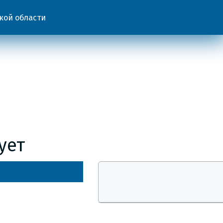
кой области
ует