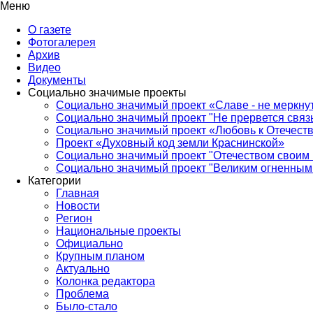
Меню
О газете
Фотогалерея
Архив
Видео
Документы
Социально значимые проекты
Социально значимый проект «Славе - не меркнут
Социально значимый проект "Не прервется связ
Социально значимый проект «Любовь к Отечеств
Проект «Духовный код земли Краснинской»
Социально значимый проект "Отечеством своим 
Социально значимый проект "Великим огненным 
Категории
Главная
Новости
Регион
Национальные проекты
Официально
Крупным планом
Актуально
Колонка редактора
Проблема
Было-стало