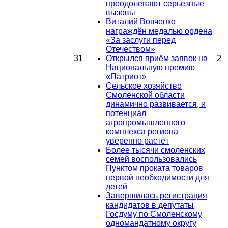
преодолевают серьезные
вызовы
Виталий Вовченко
награждён медалью ордена
«За заслуги перед
Отечеством»
31
Открылся приём заявок на
2
Национальную премию
«Патриот»
Сельское хозяйство
Смоленской области
динамично развивается, и
потенциал
агропромышленного
комплекса региона
уверенно растёт
Более тысячи смоленских
семей воспользовались
Пунктом проката товаров
первой необходимости для
детей
Завершилась регистрация
кандидатов в депутаты
Госдуму по Смоленскому
одномандатному округу