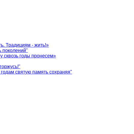
ь. Традициям - жить!»
ь поколений"
у сквозь годы пронесем»
горжусь!"
годам святую память сохраняя"