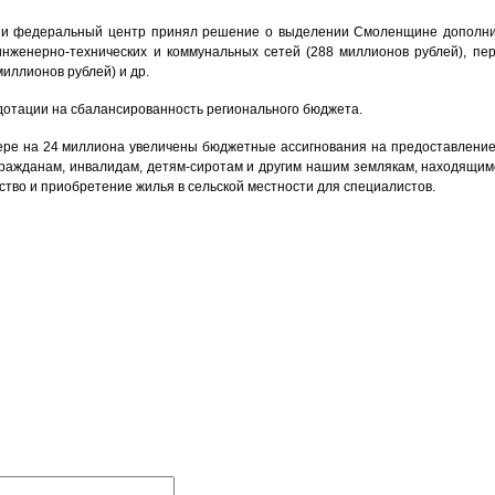
ии федеральный центр принял решение о выделении Смоленщине дополните
нженерно-технических и коммунальных сетей (288 миллионов рублей), пер
иллионов рублей) и др.
 дотации на сбалансированность регионального бюджета.
фере на 24 миллиона увеличены бюджетные ассигнования на предоставление
ражданам, инвалидам, детям-сиротам и другим нашим землякам, находящимс
ство и приобретение жилья в сельской местности для специалистов.