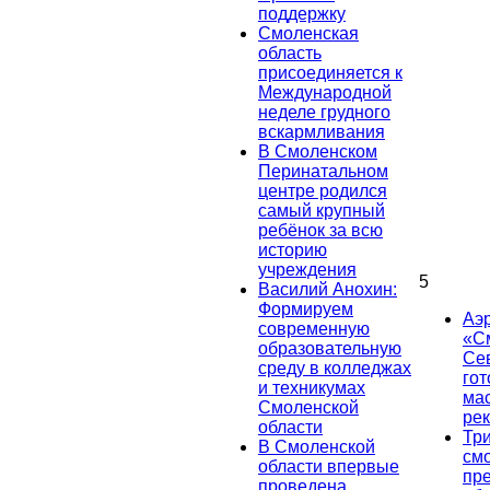
поддержку
Смоленская
область
присоединяется к
Международной
неделе грудного
вскармливания
В Смоленском
Перинатальном
центре родился
самый крупный
ребёнок за всю
историю
учреждения
5
Василий Анохин:
Формируем
Аэ
современную
«С
образовательную
Се
среду в колледжах
гот
и техникумах
ма
Смоленской
ре
области
Тр
В Смоленской
см
области впервые
пр
проведена