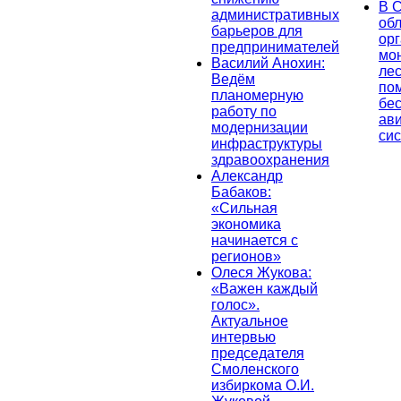
В 
административных
об
барьеров для
ор
предпринимателей
мо
Василий Анохин:
лес
Ведём
по
планомерную
бе
работу по
ав
модернизации
си
инфраструктуры
здравоохранения
Александр
Бабаков:
«Сильная
экономика
начинается с
регионов»
Олеся Жукова:
«Важен каждый
голос».
Актуальное
интервью
председателя
Смоленского
избиркома О.И.