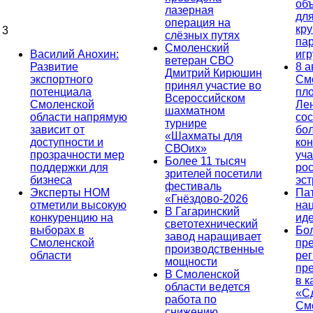
об
лазерная
дл
операция на
кр
3
слёзных путях
па
Смоленский
Василий Анохин:
иг
ветеран СВО
Развитие
8 а
Дмитрий Кирюшин
экспортного
См
принял участие во
потенциала
пл
Всероссийском
Смоленской
Ле
шахматном
области напрямую
сос
турнире
зависит от
бо
«Шахматы для
доступности и
кон
СВОих»
прозрачности мер
уча
Более 11 тысяч
поддержки для
ро
зрителей посетили
бизнеса
эс
фестиваль
Эксперты НОМ
Па
«Гнёздово-2026
отметили высокую
на
В Гагаринский
конкуренцию на
ид
светотехнический
выборах в
Бо
завод наращивает
Смоленской
пр
производственные
области
ре
мощности
пр
В Смоленской
в к
области ведется
«С
работа по
См
снижению