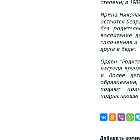
степени; в 198
Ирина Николае
остаются безр
без родителе
воспитание д
сплоченная и 
друга в беде".
Орден "Родите
награда вруча
и более дет
образовании,
подают при
подрастающег
Добавить комм