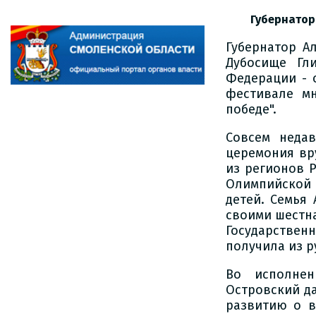
Губернатор
Губернатор А
Дубосище Гл
Федерации - 
фестивале м
победе".
Совсем недав
церемония вр
из регионов 
Олимпийской
детей. Семья
своими шестна
Государствен
получила из р
Во исполнен
Островский д
развитию о в