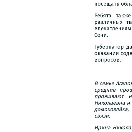
посещать обла
Ребята такж
различных тв
впечатлениям
Сочи.
Губернатор д
оказании сод
вопросов.
В семье Агапо
средние про
проживают и
Николаевна и 
домохозяйка,
связи.
Ирина Николае