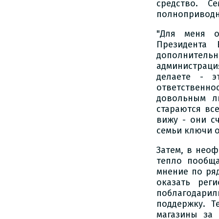
средство. С
полноприводны
"Для меня о
Президента 
дополнител
администраци
делаете - э
ответственно
довольным л
стараются вс
вижу - они с
семьи ключи о
Затем, в нео
тепло пообща
мнение по ря
оказать рег
поблагодарил
поддержку. Т
магазины за 