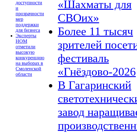
«Шахматы для
доступности
и
прозрачности
СВОих»
мер
поддержки
Более 11 тысяч
для бизнеса
Эксперты
зрителей посет
НОМ
отметили
высокую
фестиваль
конкуренцию
на выборах в
«Гнёздово-2026
Смоленской
области
В Гагаринский
светотехническ
завод наращива
производствен