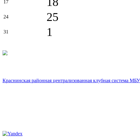
18
17
25
24
1
31
Краснинская районная централизованная клубная система МБУ