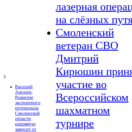
лазерная опера
на слёзных пут
Смоленский
ветеран СВО
Дмитрий
Кирюшин прин
3
участие во
Василий
Анохин:
Всероссийском
Развитие
экспортного
шахматном
потенциала
Смоленской
области
турнире
напрямую
зависит от