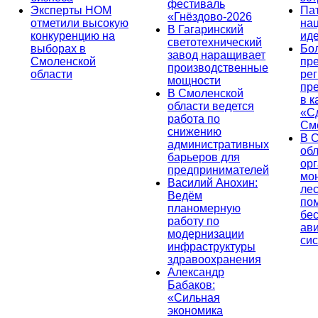
фестиваль
Эксперты НОМ
Па
«Гнёздово-2026
отметили высокую
на
В Гагаринский
конкуренцию на
ид
светотехнический
выборах в
Бо
завод наращивает
Смоленской
пр
производственные
области
ре
мощности
пр
В Смоленской
в к
области ведется
«С
работа по
См
снижению
В 
административных
об
барьеров для
ор
предпринимателей
мо
Василий Анохин:
лес
Ведём
по
планомерную
бе
работу по
ав
модернизации
си
инфраструктуры
здравоохранения
Александр
Бабаков:
«Сильная
экономика