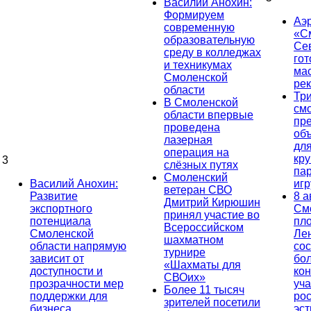
Василий Анохин:
Формируем
Аэ
современную
«С
образовательную
Се
среду в колледжах
гот
и техникумах
ма
Смоленской
ре
области
Тр
В Смоленской
см
области впервые
пр
проведена
об
лазерная
дл
операция на
кр
3
слёзных путях
па
Смоленский
Василий Анохин:
иг
ветеран СВО
Развитие
8 а
Дмитрий Кирюшин
экспортного
См
принял участие во
потенциала
пл
Всероссийском
Смоленской
Ле
шахматном
области напрямую
сос
турнире
зависит от
бо
«Шахматы для
доступности и
кон
СВОих»
прозрачности мер
уча
Более 11 тысяч
поддержки для
ро
зрителей посетили
бизнеса
эс