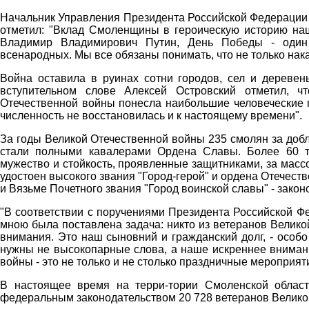
Начальник Управления Президента Российской Федерации 
отметил: "Вклад Смоленщины в героическую историю наш
Владимир Владимирович Путин, День Победы - один 
всенародных. Мы все обязаны понимать, что не только нак
Война оставила в руинах сотни городов, сел и дереве
вступительном слове Алексей Островский отметил, 
Отечественной войны понесла наибольшие человеческие п
численность не восстановилась и к настоящему времени".
За годы Великой Отечественной войны 235 смолян за добл
стали полными кавалерами Ордена Славы. Более 60 т
мужество и стойкость, проявленные защитниками, за мас
удостоен высокого звания "Город-герой" и ордена Отечест
и Вязьме Почетного звания "Город воинской славы" - зак
"В соответствии с поручениями Президента Российской 
мною была поставлена задача: никто из ветеранов Велик
внимания. Это наш сыновний и гражданский долг, - особо
нужны не высокопарные слова, а наше искреннее внимани
войны - это не только и не столько праздничные мероприят
В настоящее время на терри-тории Смоленской област
федеральным законодательством 20 728 ветеранов Великой