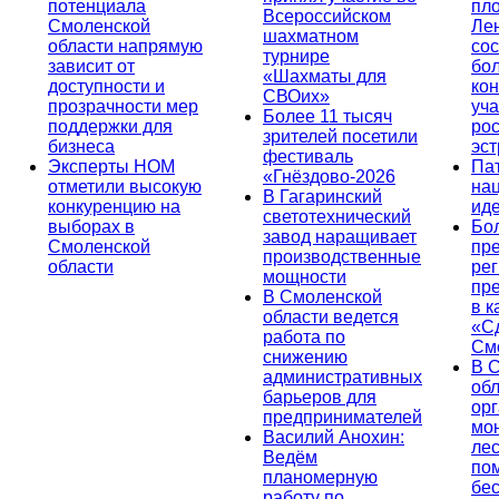
потенциала
пл
Всероссийском
Смоленской
Ле
шахматном
области напрямую
сос
турнире
зависит от
бо
«Шахматы для
доступности и
кон
СВОих»
прозрачности мер
уча
Более 11 тысяч
поддержки для
ро
зрителей посетили
бизнеса
эс
фестиваль
Эксперты НОМ
Па
«Гнёздово-2026
отметили высокую
на
В Гагаринский
конкуренцию на
ид
светотехнический
выборах в
Бо
завод наращивает
Смоленской
пр
производственные
области
ре
мощности
пр
В Смоленской
в к
области ведется
«С
работа по
См
снижению
В 
административных
об
барьеров для
ор
предпринимателей
мо
Василий Анохин:
лес
Ведём
по
планомерную
бе
работу по