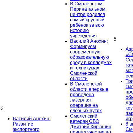
В Смоленском
Перинатальном
центре родился
самый крупный
ребёнок за всю
историю
учреждения
5
Василий Анохин:
Формируем
Аэ
современную
«С
образовательную
Се
среду в колледжах
гот
и техникумах
ма
Смоленской
ре
области
Тр
В Смоленской
см
области впервые
пр
проведена
об
лазерная
дл
операция на
кр
3
слёзных путях
па
Смоленский
Василий Анохин:
иг
ветеран СВО
Развитие
8 а
Дмитрий Кирюшин
экспортного
См
принял участие во