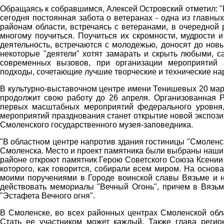
Обращаясь к собравшимся, Алексей Островский отметил: "
сегодня постоянная забота о ветеранах - одна из главны
районам области, встречаясь с ветеранами, в очередной
многому поучиться. Поучиться их скромности, мудрости 
деятельность, встречаются с молодежью, доносят до нов
некоторые "деятели" хотят замарать и скрыть любыми, с
современных вызовов, при организации мероприятий 
подходы, сочетающие лучшие творческие и технические на
В культурно-выставочном центре имени Тенишевых 20 мар
продолжит свою работу до 26 апреля. Организованная Р
первых масштабных мероприятий федерального уровня
мероприятий празднования станет открытие новой экспози
Смоленского государственного музея-заповедника.
"В областном центре напротив здания гостиницы "Смоленс
Смоленска. Место и проект памятника были выбраны нашим
районе откроют памятник Герою Советского Союза Ксении
которого, как говорится, собирали всем миром. На осно
моими поручениями в Городе воинской славы Вязьме и 
действовать мемориалы "Вечный Огонь", причем в Вязьм
"Эстафета Вечного огня".
В Смоленске, во всех районных центрах Смоленской обла
Стать ее участником может каждый. Также глава регио