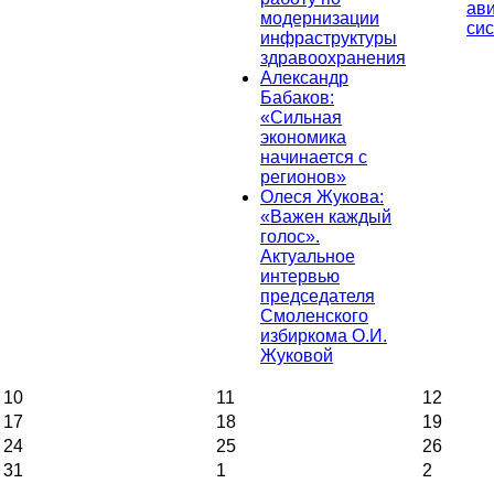
ав
модернизации
си
инфраструктуры
здравоохранения
Александр
Бабаков:
«Сильная
экономика
начинается с
регионов»
Олеся Жукова:
«Важен каждый
голос».
Актуальное
интервью
председателя
Смоленского
избиркома О.И.
Жуковой
10
11
12
17
18
19
24
25
26
31
1
2