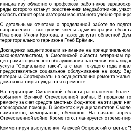
инициативу областного профсоюза работников здравоохра
ряды которого встанут родственники медработников, учас
область станет организатором масштабного учебно-тренир
С детальными отчетами о проделанной работе по подго
направлению - выступили члены администрации области
Платонов, Илона Кротова, а также депутат областной Ду
территориального гарнизона Глеб Ерёмин.
Докладчики акцентировали внимание на принципиальном
законодательством, в Смоленской области ветеранам п
центрами социального обслуживания населения инвалидам
услуга "Социальное такси", а с мая текущего года инв
предоставляться социальное обслуживание на дому. Ве
ветераны. Сертификаты на осуществление ремонта жилья у
дома и квартиры нуждаются в ремонте.
На территории Смоленской области расположено более 
событиям Великой Отечественной войны. В прошлом го
ремонту за счет средств местных бюджетов: на эти цели н
спонсорская помощь. В бюджетах муниципалитетов Смолен
памятников, мемориалов, обелисков. На начало апре
Отечественной войне. Кроме того, планируется отремонтир
Комментируя выступления, Алексей Островский отметил: "