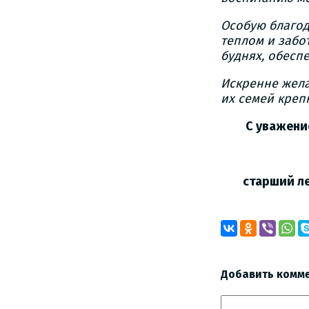
Особую благод
теплом и забо
буднях, обесп
Искренне жела
их семей креп
С уважением,
МО МВД Р
старший лейт
Добавить комм