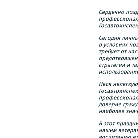
Сердечно позд
профессионал
Госавтоинспек
Сегодня личны
в условиях но
требует от на
предотвращен
стратегии и т
использовани
Неся нелегкую
Госавтоинспек
профессионал
доверие гражд
наиболее знач
В этот праздн
нашим ветеран
воспитанию м