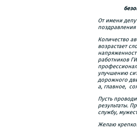
безо
От имени депу
поздравления
Количество ав
возрастает сл
напряженность
работников ГИ
профессионали
улучшению сит
дорожного дви
а, главное, с
Пусть проводи
результаты. 
службу, мужест
Желаю крепког
У