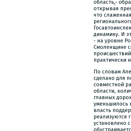
область,- обр
открывая прес
что слаженная
региональног
Госавтоинспе
динамику. И э
- на уровне Р
Смоленщине с
происшествий 
практически н
По словам Але
сделано для 
совместной р
области, кол
главных дорож
уменьшилось н
власть поддер
реализуются г
установлено с
обустраивает