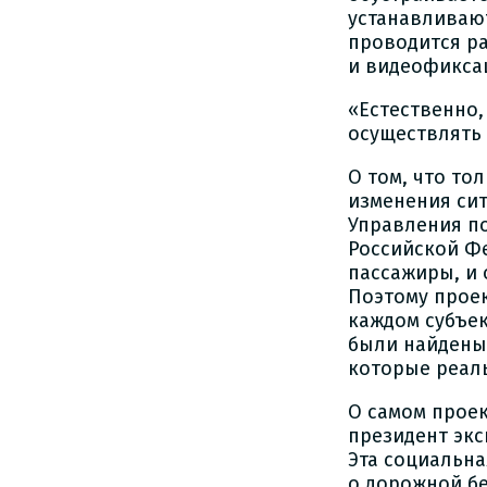
устанавливаю
проводится р
и видеофикса
«Естественно,
осуществлять 
О том, что то
изменения сит
Управления п
Российской Фе
пассажиры, и 
Поэтому проек
каждом субъе
были найдены 
которые реаль
О самом прое
президент экс
Эта социальн
о дорожной б