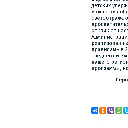
детских удерж
важности соб
светоотражающ
просветительс
отклик от нас
Администрации
реализован на
правилам» в 2
среднего и в
нашего регио
программы, ко
Серг