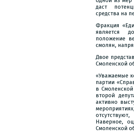
одной из мер
даст потенц
средства на п
Фракция «Еди
является д
положение ве
смолян, напр
Двое предста
Смоленской о
«Уважаемые к
партии «Спра
в Смоленской 
второй депут
активно выст
мероприятиях
отсутствуют
Наверное, оц
Смоленской о