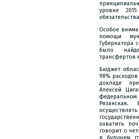
принципиаль
уровне 2015
обязательства
Особое внима
помощи мун
Губернатора 
было найде
трансфертов 
Бюджет облас
98% расходов 
докладе пре
Алексей Циг
федеральном 
Рязанская.
осуществлять
государстве
охватить по
говорит о че
в будущем г