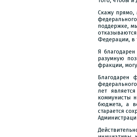
того, чтобы и
Скажу прямо, 
федерального
поддержке, мы
отказываютс
Федерации, в 
Я благодарен
разумную поз
фракции, могу
Благодарен ф
федерального
лет являетс
коммунисты н
бюджета, а в
старается сох
Администраци
Действитель
инициативы, к