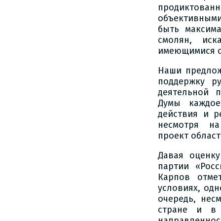
продиктова
объективными
быть максима
смолян, иск
имеющимися с
Наши предлож
поддержку р
деятельной п
Думы каждое
действия и 
несмотря на 
проект област
Давая оценку
партии «Росс
Карпов отме
условиях, од
очередь, нес
стране и в 
направленност