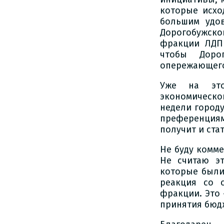
которые исхо
большим удо
Дорогобужско
фракции ЛДПР
чтобы Доро
опережающего
Уже на это
экономическо
недели город
преференция
получит и ста
Не буду комм
Не считаю эт
которые были
реакция со 
фракции. Это
принятия бюдж