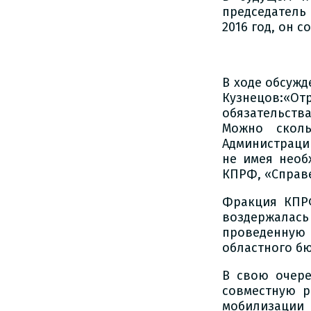
председатель
2016 год, он с
В ходе обсуж
Кузнецов:«От
обязательств
Можно сколь
Администраци
не имея необ
КПРФ, «Справе
Фракция КПРФ
воздержалась
проведенную
областного бю
В свою очере
совместную р
мобилизации