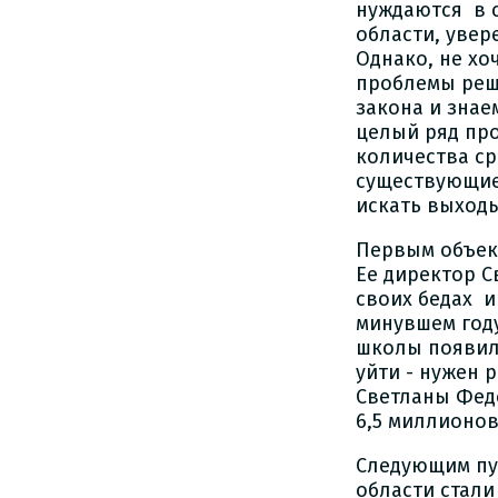
нуждаются в 
области, увер
Однако, не хо
проблемы реша
закона и знае
целый ряд пр
количества ср
существующие
искать выход
Первым объект
Ее директор С
своих бедах и
минувшем году
школы появил
уйти - нужен 
Светланы Фед
6,5 миллионов
Следующим пу
области стали