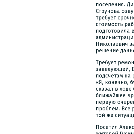
поселения. Ди
Струнова озву
требует срочн
стоимость раб
подготовила 
администраци
Николаевич з
решение данн
Требует ремон
заведующей, 
подсчетам на 
«Я, конечно, 
сказал в ходе
ближайшее вре
первую очеред
проблем. Все 
той же ситуац
Посетил Алекс
жителей Гусин