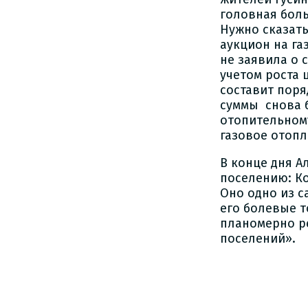
головная боль
Нужно сказать
аукцион на га
не заявила о 
учетом роста 
составит поря
суммы снова б
отопительному
газовое отопл
В конце дня А
поселению: Ко
Оно одно из с
его болевые т
планомерно ре
поселений».
М.Пр