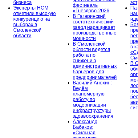
бизнеса
эс
фестиваль
Эксперты НОМ
Па
«Гнёздово-2026
отметили высокую
на
В Гагаринский
конкуренцию на
ид
светотехнический
выборах в
Бо
завод наращивает
Смоленской
пр
производственные
области
ре
мощности
пр
В Смоленской
в к
области ведется
«С
работа по
См
снижению
В 
административных
об
барьеров для
ор
предпринимателей
мо
Василий Анохин:
лес
Ведём
по
планомерную
бе
работу по
ав
модернизации
си
инфраструктуры
здравоохранения
Александр
Бабаков:
«Сильная