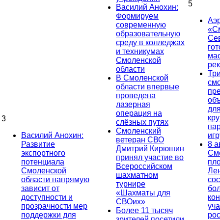
5
Василий Анохин:
Формируем
Аэ
современную
«С
образовательную
Се
среду в колледжах
гот
и техникумах
ма
Смоленской
ре
области
Тр
В Смоленской
см
области впервые
пр
проведена
об
лазерная
дл
операция на
кр
3
слёзных путях
па
Смоленский
Василий Анохин:
иг
ветеран СВО
Развитие
8 а
Дмитрий Кирюшин
экспортного
См
принял участие во
потенциала
пл
Всероссийском
Смоленской
Ле
шахматном
области напрямую
сос
турнире
зависит от
бо
«Шахматы для
доступности и
кон
СВОих»
прозрачности мер
уча
Более 11 тысяч
поддержки для
ро
зрителей посетили