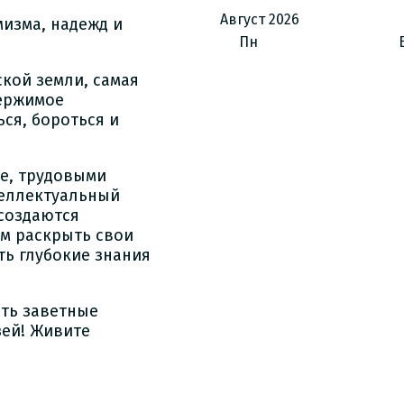
Август
2026
мизма, надежд и
Пн
кой земли, самая
держимое
ься, бороться и
е, трудовыми
теллектуальный
создаются
м раскрыть свои
ть глубокие знания
ить заветные
зей! Живите