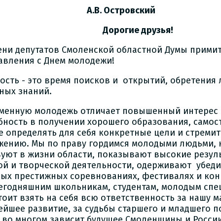
В. Островский
Дорогие друзья!
ени депутатов Смоленской областной Думы прими
авления с Днем молодежи!
ость - это время поисков и открытий, обретения 
ных знаний.
менную молодежь отличает повышенный интерес 
бность в получении хорошего образования, самос
е определять для себя конкретные цели и стремит
жению. Мы по праву гордимся молодыми людьми, 
вуют в жизни области, показывают высокие резуль
ой и творческой деятельности, одерживают убед
мых престижных соревнованиях, фестивалях и конк
сегодняшним школьникам, студентам, молодым спе
тоит взять на себя всю ответственность за нашу м
ейшее развитие, за судьбы старшего и младшего 
с во многом зависит будущее Смоленщины и России