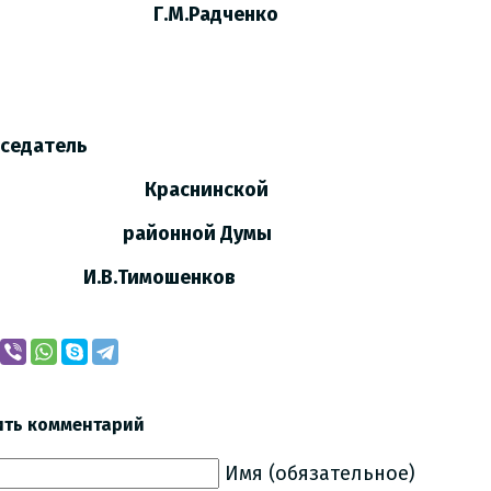
М.Радченко
седатель
аснинской
йонной Думы
В.Тимошенков
ить комментарий
Имя (обязательное)