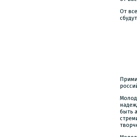
От вс
сбуду
Пред
И
Прими
росси
Молод
надеж
быть 
стрем
творч