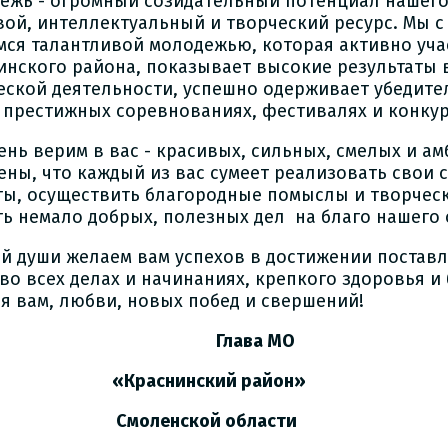
ежь - огромный созидательный потенциал нашего
вой, интеллектуальный и творческий ресурс. Мы 
мся талантливой молодежью, которая активно уча
инского района, показывает высокие результаты в
еской деятельности, успешно одерживает убедите
 престижных соревнованиях, фестивалях и конкур
ень верим в вас - красивых, сильных, смелых и а
ены, что каждый из вас сумеет реализовать свои 
ты, осуществить благородные помыслы и творческ
ть немало добрых, полезных дел на благо нашего 
ей души желаем вам успехов в достижении постав
 во всех делах и начинаниях, крепкого здоровья и
ья вам, любви, новых побед и свершений!
лава МО
раснинский район»
оленской области