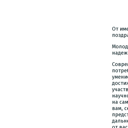
А.
От им
поздр
Молод
надеж
Совре
потре
умени
дости
участ
научн
на са
вам, 
предс
дальн
от ва