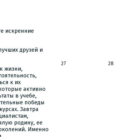
те искренние
лучших друзей и
27
28
к жизни,
тоятельность,
ься к их
которые активно
таты в учебе,
ительные победы
урсах. Завтра
циалистам,
алую родину, ее
поколений. Именно
.