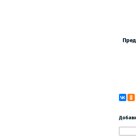
Г.
Пред
Кр
ра
И.
Добав