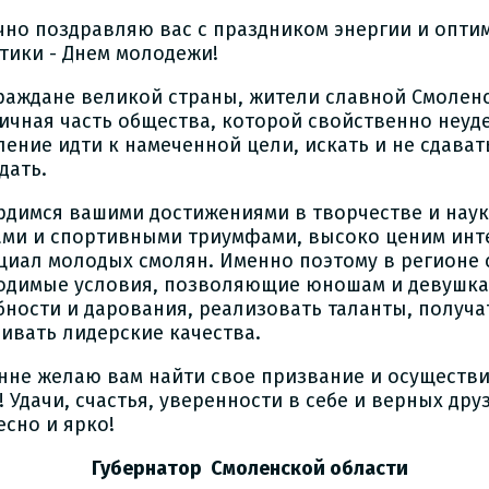
чно поздравляю вас с праздником энергии и опти
тики - Днем молодежи!
граждане великой страны, жители славной Смоленс
ичная часть общества, которой свойственно неу
ление идти к намеченной цели, искать и не сдават
дать.
рдимся вашими достижениями в творчестве и наук
ами и спортивными триумфами, высоко ценим ин
циал молодых смолян. Именно поэтому в регионе 
одимые условия, позволяющие юношам и девушка
бности и дарования, реализовать таланты, получа
вивать лидерские качества.
нне желаю вам найти свое призвание и осуществ
 Удачи, счастья, уверенности в себе и верных дру
есно и ярко!
ернатор Смоленской области