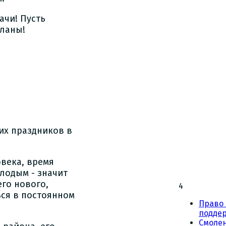
ачи! Пусть
планы!
их праздников в
овека, время
лодым - значит
го нового,
4
ься в постоянном
Право 
подде
Смоле