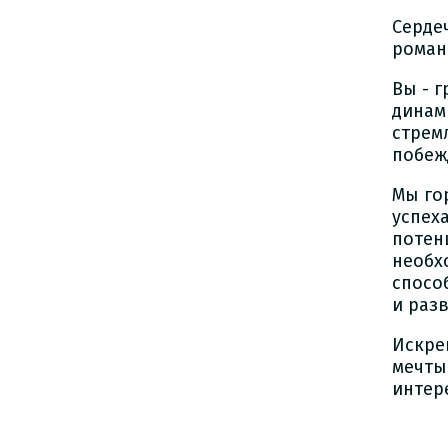
Серде
роман
Вы - 
динам
стрем
побеж
Мы го
успех
потен
необх
спосо
и раз
Искре
мечты!
интер
Губ