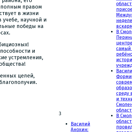
 района, его
област
с полным правом
присое
ствует в жизни
Между
 учебе, научной и
неделе
льные победы на
вскар
В Смол
сах.
Перин
центре
мбициозных!
самый
способности и
ребёно
ие устремления,
истор
общества!
учреж
Васили
ленных целей,
Форми
 благополучия.
совре
образ
среду 
и техн
Смоле
област
3
В Смол
облас
Василий
прове
Анохин: