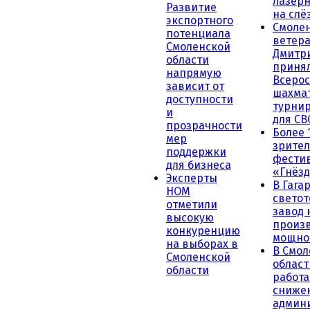
лазерн
Развитие
на слё
экспортного
Смоле
потенциала
ветера
Смоленской
Дмитр
области
принял
напрямую
Всеро
зависит от
шахма
доступности
турни
и
для СВ
прозрачности
Более 
мер
зрител
поддержки
фести
для бизнеса
«Гнёзд
Эксперты
В Гага
НОМ
светот
отметили
завод
высокую
произ
конкуренцию
мощно
на выборах в
В Смол
Смоленской
област
области
работа
сниже
админ