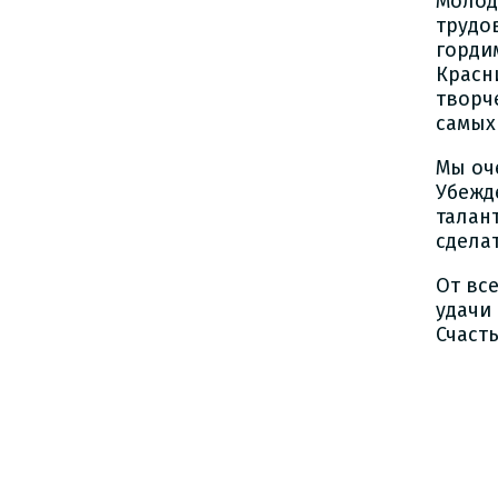
Молод
трудо
горди
Красн
творч
самых
Мы оч
Убежд
талан
сдела
От вс
удачи
Счаст
Г
«К
См