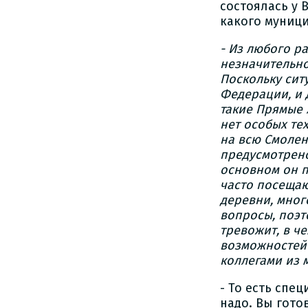
состоялась у 
какого муниц
- Из любого р
незначительно
Поскольку сит
Федерации, и 
такие Прямые 
нет особых те
на всю Смолен
предусмотрено
основном он 
часто посещаю
деревни, мног
вопросы, поэт
тревожит, в ч
возможностей 
коллегами из 
- То есть спе
надо. Вы гото