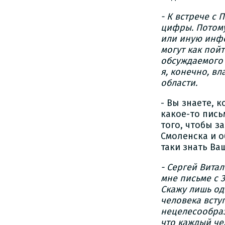
- К встрече с
цифры. Потому
или иную инфо
могут как пойт
обсуждаемого 
я, конечно, в
области.
- Вы знаете, 
какое-то пис
того, чтобы з
Смоленска и о
таки знать Ва
- Сергей Вита
мне письме с 
Скажу лишь од
человека всту
нецелесообраз
что каждый че