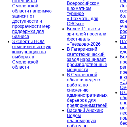
потенциала
пл
Всероссийском
Смоленской
Ле
шахматном
области напрямую
сос
турнире
зависит от
бо
«Шахматы для
доступности и
кон
СВОих»
прозрачности мер
уча
Более 11 тысяч
поддержки для
ро
зрителей посетили
бизнеса
эс
фестиваль
Эксперты НОМ
Па
«Гнёздово-2026
отметили высокую
на
В Гагаринский
конкуренцию на
ид
светотехнический
выборах в
Бо
завод наращивает
Смоленской
пр
производственные
области
ре
мощности
пр
В Смоленской
в к
области ведется
«С
работа по
См
снижению
В 
административных
об
барьеров для
ор
предпринимателей
мо
Василий Анохин:
лес
Ведём
по
планомерную
бе
работу по