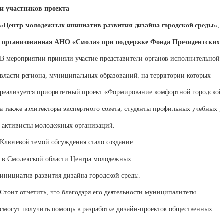
и участников проекта
«
Центр молодежных инициатив развития дизайна городской среды
»,
организованная
АНО «Смола»
при поддержке Фонда Президентских
В мероприятии приняли участие
представители
органов исполнительной
власти региона,
муниципальных образований, на территории которых
реализуется приоритетный проект «
Формирование комфортной городско
а также
архитекторы экспертн
ого
совет
а, студенты профильных учебных
активисты молодежных организаций
.
Ключевой темой обсуждения стало создание
в Смоленской области
Центр
а
молодежных
инициатив развития дизайна городской среды
.
Стоит отметить, что б
лагодаря его
деятельности
муниципалитеты
смогут получить помощь в разработке
дизайн-проектов
общественных