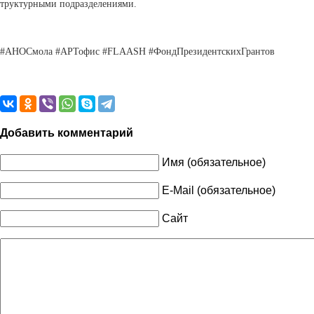
труктурными подразделениями
.
#
АНОСмола
#
АРТофис
#FLAASH #
ФондПрезидентскихГрантов
Добавить комментарий
Имя (обязательное)
E-Mail (обязательное)
Сайт