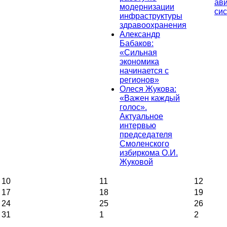
ав
модернизации
си
инфраструктуры
здравоохранения
Александр
Бабаков:
«Сильная
экономика
начинается с
регионов»
Олеся Жукова:
«Важен каждый
голос».
Актуальное
интервью
председателя
Смоленского
избиркома О.И.
Жуковой
10
11
12
17
18
19
24
25
26
31
1
2