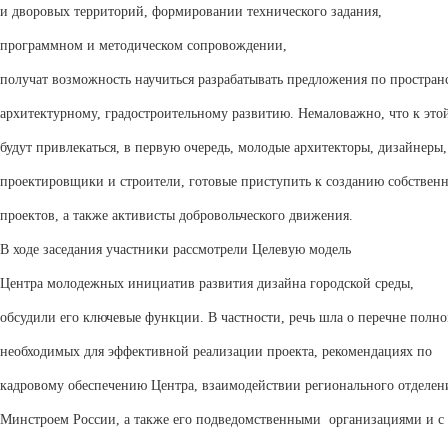
и дворовых территорий, формировании технического задания,
программном и методическом сопровождении,
получат возможность
научиться разрабатывать предложения по простран
архитектурно
му, градостроительному развитию
.
Немаловажно, что к это
будут привлекаться
, в первую очередь,
молодые архитекторы, дизайнеры
,
проектировщики
и строители
, готовые
приступить к созданию собствен
проектов
, а также активисты добровольческого движения.
В ходе заседания у
частники рассмотрели Целевую
модель
Центра молодежных инициатив развития дизайна городской среды
,
обсудили его ключевые функции. В частности, речь шла о
перечне полн
необходимых для эффективной реализации проекта, рекомендациях
по
кадровом
у обеспечению
Центра, взаимодействии регионального отделен
Минстроем России, а также его подведомственными
организациями и с