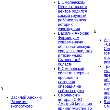
В Смоленском
Перинатальном
центре родился
самый крупный
ребёнок за всю
историю
учреждения
5
Василий Анохин:
Формируем
Аэ
современную
«С
образовательную
Се
среду в колледжах
гот
и техникумах
ма
Смоленской
ре
области
Тр
В Смоленской
см
области впервые
пр
проведена
об
лазерная
дл
операция на
кр
3
слёзных путях
па
Смоленский
Василий Анохин:
иг
ветеран СВО
Развитие
8 а
Дмитрий Кирюшин
экспортного
См
принял участие во