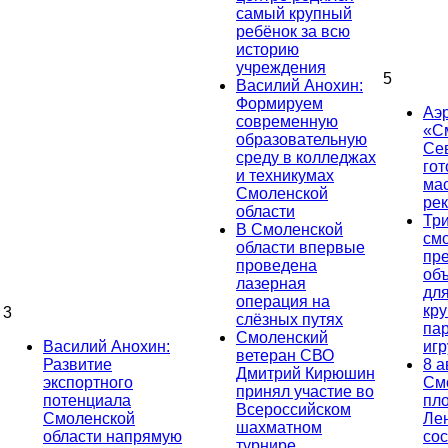
самый крупный
ребёнок за всю
историю
учреждения
5
Василий Анохин:
Формируем
Аэ
современную
«С
образовательную
Се
среду в колледжах
гот
и техникумах
ма
Смоленской
ре
области
Тр
В Смоленской
см
области впервые
пр
проведена
об
лазерная
дл
операция на
кр
3
слёзных путях
па
Смоленский
Василий Анохин:
иг
ветеран СВО
Развитие
8 а
Дмитрий Кирюшин
экспортного
См
принял участие во
потенциала
пл
Всероссийском
Смоленской
Ле
шахматном
области напрямую
сос
турнире