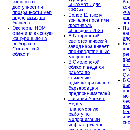
зависит от
бо
«Шахматы для
доступности и
кон
СВОих»
прозрачности мер
уча
Более 11 тысяч
поддержки для
ро
зрителей посетили
бизнеса
эс
фестиваль
Эксперты НОМ
Па
«Гнёздово-2026
отметили высокую
на
В Гагаринский
конкуренцию на
ид
светотехнический
выборах в
Бо
завод наращивает
Смоленской
пр
производственные
области
ре
мощности
пр
В Смоленской
в к
области ведется
«С
работа по
См
снижению
В 
административных
об
барьеров для
ор
предпринимателей
мо
Василий Анохин:
лес
Ведём
по
планомерную
бе
работу по
ав
модернизации
си
инфраструктуры
здравоохранения