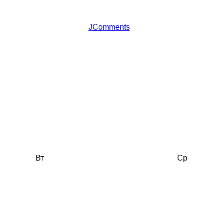
JComments
Вт
Ср