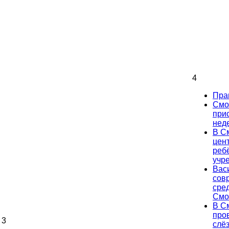
4
Пра
Смо
при
нед
В С
цен
реб
учр
Вас
сов
сре
Смо
В С
про
3
слё