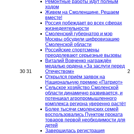
Ремонтные работы идут полным
ходом
Живем на Смоленщине. Решаем
вместе!
Россия побеждает во всех сферах
жизнедеятельности
Смоленский губернатор и мэр
Москвы обсудили цифровизацию
Смоленской области
Российские спортсмены
преодолевают серьезные вызовы
Виталий Вовченко награждён
медалью ордена «За заслуги перед
30
31
Отечеством»
2
Открылся приём заявок на
Национальную премию «Патриот»
Сельское хозяйство Смоленской
области динамично развивается, и
потенциал агропромышленного
комплекса региона уверенно растёт
Более тысячи смоленских семей
воспользовались Пунктом проката
товаров первой необходимости для
детей
Завершилась регистрация