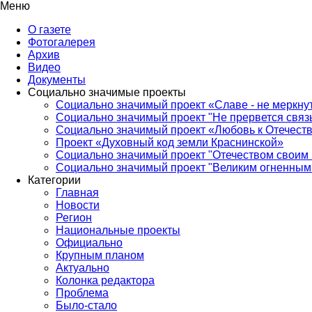
Меню
О газете
Фотогалерея
Архив
Видео
Документы
Социально значимые проекты
Социально значимый проект «Славе - не меркнут
Социально значимый проект "Не прервется связ
Социально значимый проект «Любовь к Отечеств
Проект «Духовный код земли Краснинской»
Социально значимый проект "Отечеством своим 
Социально значимый проект "Великим огненным 
Категории
Главная
Новости
Регион
Национальные проекты
Официально
Крупным планом
Актуально
Колонка редактора
Проблема
Было-стало