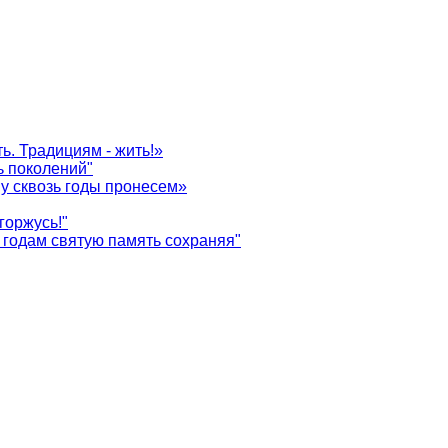
ь. Традициям - жить!»
ь поколений"
у сквозь годы пронесем»
горжусь!"
годам святую память сохраняя"