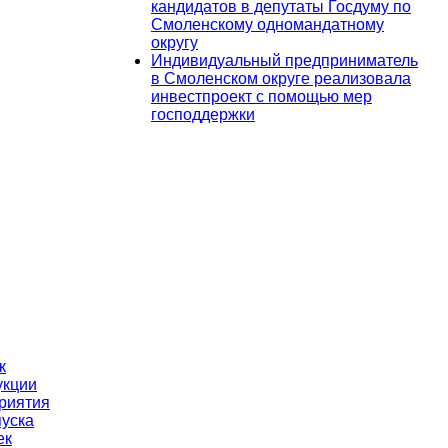
кандидатов в депутаты Госдуму по
Смоленскому одномандатному
округу
Индивидуальный предприниматель
в Смоленском округе реализовала
инвестпроект с помощью мер
господдержки
к
укции
риятия
пуска
ек