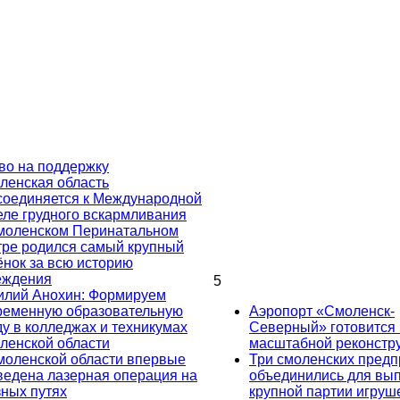
во на поддержку
ленская область
соединяется к Международной
еле грудного вскармливания
моленском Перинатальном
тре родился самый крупный
ёнок за всю историю
еждения
5
илий Анохин: Формируем
ременную образовательную
Аэропорт «Смоленск-
ду в колледжах и техникумах
Северный» готовится 
ленской области
масштабной реконстр
моленской области впервые
Три смоленских предп
ведена лазерная операция на
объединились для вы
зных путях
крупной партии игруш