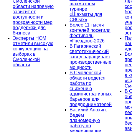
Смоленской
Ле
шахматном
области напрямую
сос
турнире
зависит от
бо
«Шахматы для
доступности и
кон
СВОих»
прозрачности мер
уча
Более 11 тысяч
поддержки для
ро
зрителей посетили
бизнеса
эс
фестиваль
Эксперты НОМ
Па
«Гнёздово-2026
отметили высокую
на
В Гагаринский
конкуренцию на
ид
светотехнический
выборах в
Бо
завод наращивает
Смоленской
пр
производственные
области
ре
мощности
пр
В Смоленской
в к
области ведется
«С
работа по
См
снижению
В 
административных
об
барьеров для
ор
предпринимателей
мо
Василий Анохин:
лес
Ведём
по
планомерную
бе
работу по
ав
модернизации