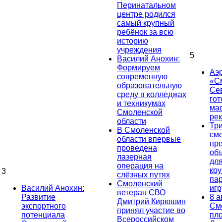
Перинатальном
центре родился
самый крупный
ребёнок за всю
историю
учреждения
5
Василий Анохин:
Формируем
Аэ
современную
«С
образовательную
Се
среду в колледжах
гот
и техникумах
ма
Смоленской
ре
области
Тр
В Смоленской
см
области впервые
пр
проведена
об
лазерная
дл
операция на
кр
3
слёзных путях
па
Смоленский
Василий Анохин:
иг
ветеран СВО
Развитие
8 а
Дмитрий Кирюшин
экспортного
См
принял участие во
потенциала
пл
Всероссийском