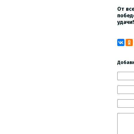
От вс
побед
удачи!
Добав