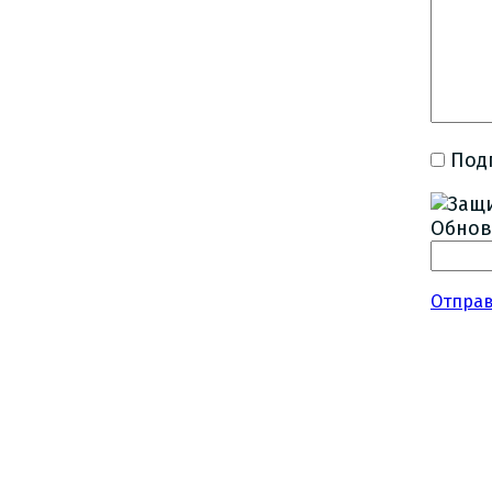
Под
Обнов
Отпра