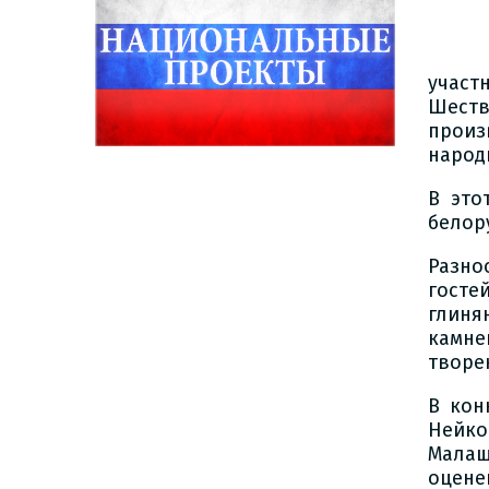
участ
Шеств
прои
народ
В это
белор
Разно
госте
глиня
камне
творе
В кон
Нейко
Малащ
оцене