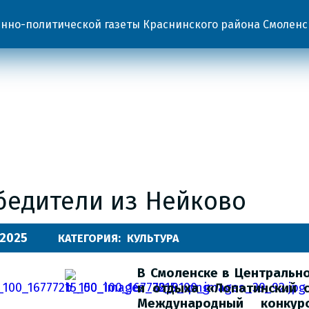
но-политической газеты Краснинского района Смоленс
бедители из Нейково
.2025
КАТЕГОРИЯ:
КУЛЬТУРА
В Смоленске в Центральн
и отдыха «Лопатинский 
Международный конку