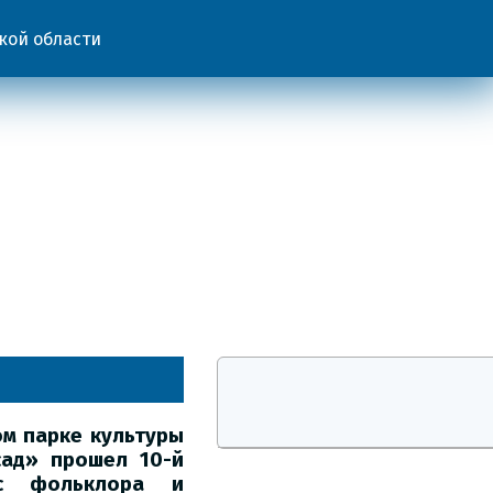
кой области
ом парке культуры
сад» прошел 10-й
рс фольклора и