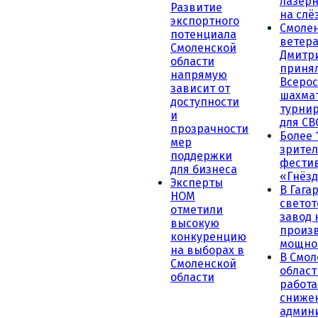
лазерн
Развитие
на слё
экспортного
Смоле
потенциала
ветера
Смоленской
Дмитр
области
принял
напрямую
Всеро
зависит от
шахма
доступности
турни
и
для СВ
прозрачности
Более 
мер
зрител
поддержки
фести
для бизнеса
«Гнёзд
Эксперты
В Гага
НОМ
светот
отметили
завод
высокую
произ
конкуренцию
мощно
на выборах в
В Смол
Смоленской
област
области
работа
сниже
админ