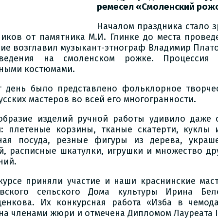
ремесел «Смоленский рожо
Началом праздника стало 
ников от памятника М.И. Глинке до места провед
ие возглавил музыкант-этнограф Владимир Плат
зведения на смоленском рожке. Процессия 
ными костюмами.
т день было представлено фольклорное творче
усских мастеров во всей его многогранности.
образие изделий ручной работы удивило даже 
й: плетеные корзины, тканые скатерти, куклы 
ная посуда, резные фигуры из дерева, украш
й, расписные шкатулки, игрушки и множество др
ний.
курсе приняли участие и наши краснинские мас
вского сельского Дома культуры Ирина Бел
енкова. Их конкурсная работа «Изба в чемод
на членами жюри и отмечена Дипломом Лауреата II