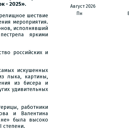
к - 2025».
Август
2026
Пн
зрелищное шествие
ения мероприятия.
онов, исполнявший
пестрела яркими
ство российских и
самых искушенных
из лыка, картины,
ения из бисера и
угих удивительных
терицы, работники
ова и Валентина
ане» была высоко
 степени.