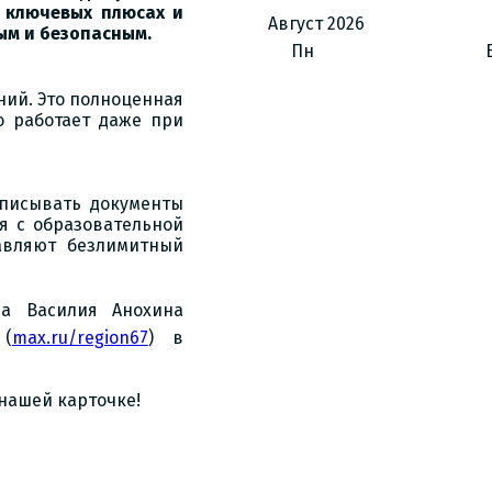
о ключевых плюсах и
Август
2026
ым и безопасным.
Пн
ний. Это полноценная
о работает даже при
писывать документы
я с образовательной
авляют безлимитный
а Василия Анохина
 (
max.ru/region67
) в
нашей карточке!