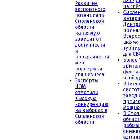
лазерн
Развитие
на слё
экспортного
Смоле
потенциала
ветера
Смоленской
Дмитр
области
принял
напрямую
Всеро
зависит от
шахма
доступности
турни
и
для СВ
прозрачности
Более 
мер
зрител
поддержки
фести
для бизнеса
«Гнёзд
Эксперты
В Гага
НОМ
светот
отметили
завод
высокую
произ
конкуренцию
мощно
на выборах в
В Смол
Смоленской
област
области
работа
сниже
админ