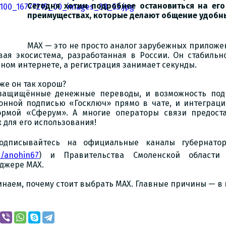
Сегодня хотим подробнее остановиться на ег
преимуществах, которые делают общение удобн
MAX — это не просто аналог зарубежных приложе
ая экосистема, разработанная в России. Он стабильн
ном интернете, а регистрация занимает секунды.
 же он так хорош?
 защищённые денежные переводы, и возможность под
онной подписью «Госключ» прямо в чате, и интеграци
ормой «Сферум». А многие операторы связи предост
 для его использования!
дписывайтесь на официальные каналы губернатор
u/anohin67
) и Правительства Смоленской области
джере МАХ.
наем, почему стоит выбрать MAX. Главные причины — в 