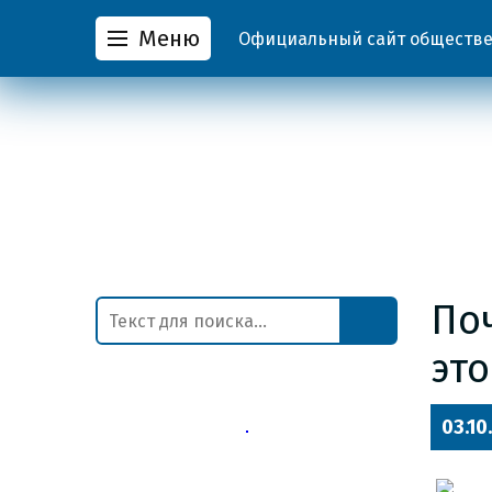
Меню
Официальный сайт обществен
По
это
03.10