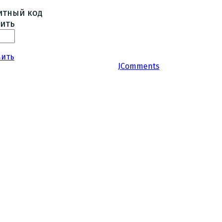
ить
вить
JComments