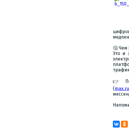
цифров
медлен
🤔 Чем
Это и
электр
платф
трафик
👉 По
(
max.r
мессен
Напоми