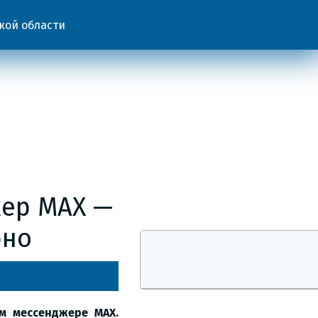
кой области
жер MAX —
бно
м мессенджере MAX.