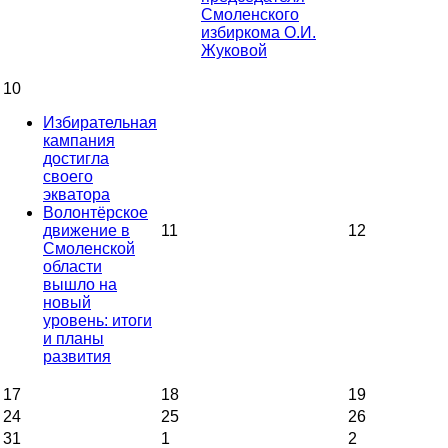
Смоленского
избиркома О.И.
Жуковой
10
Избирательная
кампания
достигла
своего
экватора
Волонтёрское
движение в
11
12
Смоленской
области
вышло на
новый
уровень: итоги
и планы
развития
17
18
19
24
25
26
31
1
2