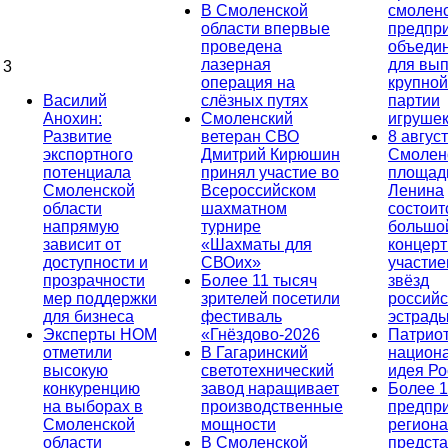
В Смоленской
смолен
области впервые
предпр
проведена
объеди
лазерная
для вып
3
операция на
крупной
Василий
слёзных путях
партии
Анохин:
Смоленский
игруше
Развитие
ветеран СВО
8 август
экспортного
Дмитрий Кирюшин
Смолен
потенциала
принял участие во
площад
Смоленской
Всероссийском
Ленина
области
шахматном
состоит
напрямую
турнире
большо
зависит от
«Шахматы для
концерт
доступности и
СВОих»
участи
прозрачности
Более 11 тысяч
звёзд
мер поддержки
зрителей посетили
российс
для бизнеса
фестиваль
эстрад
Эксперты НОМ
«Гнёздово-2026
Патриот
отметили
В Гагаринский
национ
высокую
светотехнический
идея Ро
конкуренцию
завод наращивает
Более 
на выборах в
производственные
предпр
Смоленской
мощности
региона
области
В Смоленской
предст