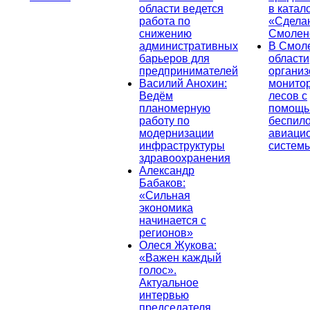
области ведется
в катал
работа по
«Сдела
снижению
Смолен
административных
В Смол
барьеров для
области
предпринимателей
организ
Василий Анохин:
монито
Ведём
лесов с
планомерную
помощ
работу по
беспил
модернизации
авиаци
инфраструктуры
систем
здравоохранения
Александр
Бабаков:
«Сильная
экономика
начинается с
регионов»
Олеся Жукова:
«Важен каждый
голос».
Актуальное
интервью
председателя