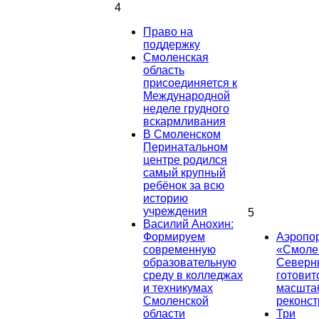
4
Право на
поддержку
Смоленская
область
присоединяется к
Международной
неделе грудного
вскармливания
В Смоленском
Перинатальном
центре родился
самый крупный
ребёнок за всю
историю
учреждения
5
Василий Анохин:
Формируем
Аэропо
современную
«Смоле
образовательную
Северн
среду в колледжах
готовит
и техникумах
масшта
Смоленской
реконст
области
Три