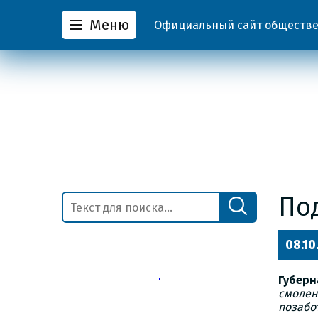
Меню
Официальный сайт обществен
По
08.10
Губерн
смолен
позабо