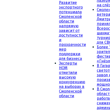
лазерн
Развитие
на слё
экспортного
Смоле
потенциала
ветера
Смоленской
Дмитр
области
принял
напрямую
Всеро
зависит от
шахма
доступности
турни
и
для СВ
прозрачности
Более 
мер
зрител
поддержки
фести
для бизнеса
«Гнёзд
Эксперты
В Гага
НОМ
светот
отметили
завод
высокую
произ
конкуренцию
мощно
на выборах в
В Смол
Смоленской
област
области
работа
сниже
админ