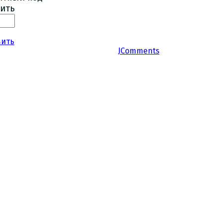
ить
вить
JComments