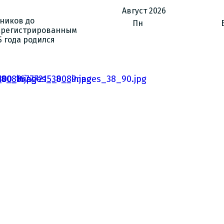
Август
2026
зников до
Пн
зарегистрированным
5 года родился