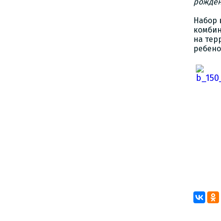
рожден
Набор 
комбин
на тер
ребено