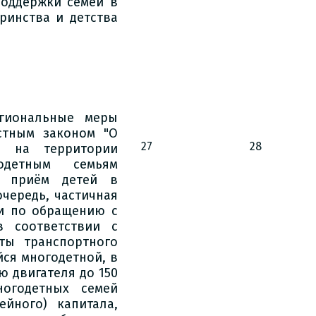
поддержки семей в
ринства и детства
егиональные меры
стным законом "О
27
28
й на территории
одетным семьям
, приём детей в
чередь, частичная
ги по обращению с
в соответствии с
ты транспортного
ся многодетной, в
 двигателя до 150
огодетных семей
ейного) капитала,