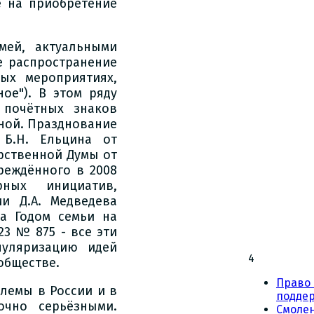
е на приобретение
мей, актуальными
е распространение
ых мероприятиях,
ое"). В этом ряду
 почётных знаков
иной. Празднование
 Б.Н. Ельцина от
арственной Думы от
реждённого в 2008
ных инициатив,
ии Д.А. Медведева
да Годом семьи на
23 № 875 - все эти
уляризацию идей
4
обществе.
Право 
блемы в России и в
подде
очно серьёзными.
Смоле