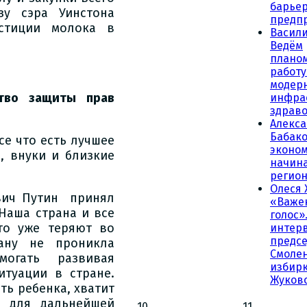
барьер
зу сэра Уинстона
предп
стиции молока в
Васили
Ведём
плано
работу
модер
ство защиты прав
инфра
здрав
Алекс
Бабако
се что есть лучшее
эконо
и, внуки и близкие
начина
регио
Олеся 
вич Путин принял
«Важе
Наша страна и все
голос»
то уже теряют во
интер
предсе
ану не проникла
Смолен
могать развивая
избирк
итуации в стране.
Жуков
ть ребенка, хватит
е для дальнейшей
10
11