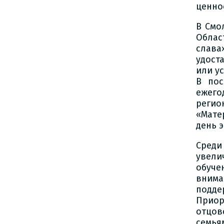
ценно
В Смо
Облас
слава
удост
или у
В пос
ежег
реги
«Мате
день 
Среди
увели
обуче
внима
подде
Приор
отцов
семья