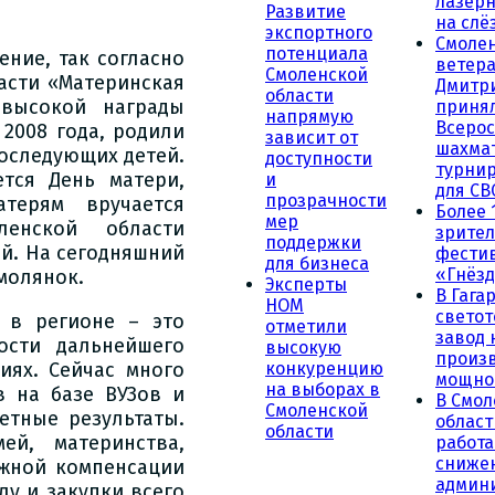
лазерн
Развитие
на слё
экспортного
Смоле
потенциала
ние, так согласно
ветера
Смоленской
асти «Материнская
Дмитр
области
высокой награды
принял
напрямую
Всеро
2008 года, родили
зависит от
шахма
последующих детей.
доступности
турни
тся День матери,
и
для СВ
прозрачности
терям вручается
Более 
мер
енской области
зрител
поддержки
й. На сегодняшний
фести
для бизнеса
«Гнёзд
молянок.
Эксперты
В Гага
НОМ
светот
 в регионе – это
отметили
завод
ости дальнейшего
высокую
произ
иях. Сейчас много
конкуренцию
мощно
на выборах в
в на базе ВУЗов и
В Смол
Смоленской
етные результаты.
област
области
й, материнства,
работа
сниже
ежной компенсации
админ
лу и закупки всего