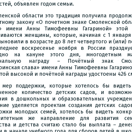
стей, объявлен годом семьи.
ленской области это традиция получила продолже
тному закону «О почетном знаке Смоленской обл
» имени Анны Тимофеевны Гагариной» этой 
аиваются женщины, которые, начиная с 1 января 
сыновили в возрасте до 8 лет четвертого и (или) 
леднее воскресенье ноября в России празднуе
одно на кануне этого дня, многодетным ма
ональную награду – Почётный знак Смол
ринская слава» имени Анны Тимофеевны Гагарино
этой высокой и почётной награды удостоены 426 с
 мер поддержки, которые хотелось бы видеть
ченное количество детских садов, и возможн
ния в дошкольных и образовательных учрежден
ние уделяется проектам создания детских садо
ржки молодых семей, хотелось бы видеть конкр
итетным же направление для развития семе
ства и детства считаю стало бы выплата – ден
м в начале учебного года для сборов детей в шко