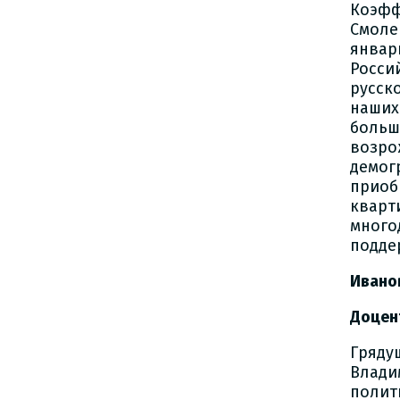
Коэфф
Смоле
январ
Росси
русск
наших
больш
возр
демо
прио
кварт
много
подде
Ивано
Доцен
Гряду
Влади
полит