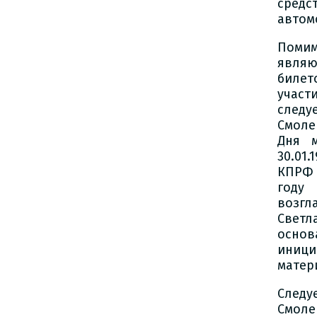
средс
автом
Помим
являю
билет
участ
следу
Смоле
Дня м
30.01
КПРФ 
году
возгл
Светл
основ
иници
матер
Следу
Смоле