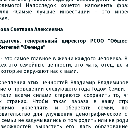
одимого! Напоследок хочется напомнить фра
илля «Самые лучшие инвестиции – это инве
ка».
ова Светлана Алексеевна
едатель, генеральный директор РСОО "Обще
бителей "Фемида"
 - это самое главное в жизни каждого человека. В
сех это семейные ценности, это мать, отец, дет
 которые окружают нас с вами.
крепления этих ценностей Владимир Владимиро
ие о проведении следующего года Годом Семьи. 
тели всеми силами стараются сохранить то, ч
х странах. Чтобы такая зараза в нашу стр
ходимо укреплять и оберегать семьи, по
одательство для улучшения демографической с
 семьи не задумывались о том родить или не роди
зможностей вырастить его, дать образовани