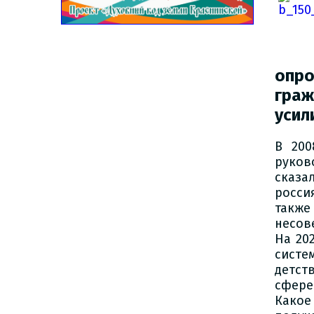
опр
граж
усил
В 200
руков
сказа
росси
такж
несов
На 20
систе
детст
сфере
Какое