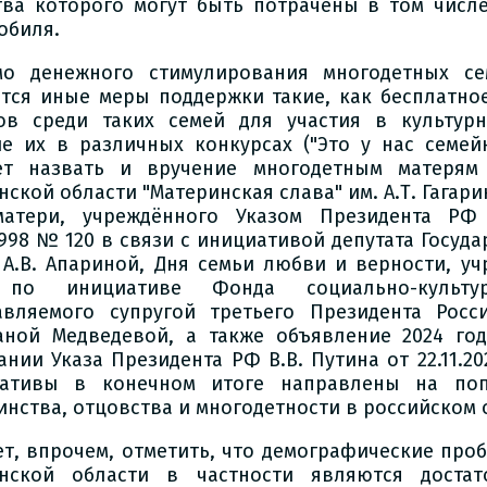
тва которого могут быть потрачены в том числ
обиля.
о денежного стимулирования многодетных се
тся иные меры поддержки такие, как бесплатно
ов среди таких семей для участия в культурн
ие их в различных конкурсах ("Это у нас семейн
ет назвать и вручение многодетным матерям
нской области "Материнская слава" им. А.Т. Гагар
атери, учреждённого Указом Президента РФ
.1998 № 120 в связи с инициативой депутата Госуд
А.В. Апариной, Дня семьи любви и верности, уч
 по инициативе Фонда социально-культур
авляемого супругой третьего Президента Росс
аной Медведевой, а также объявление 2024 го
ании Указа Президента РФ В.В. Путина от 22.11.20
ативы в конечном итоге направлены на поп
инства, отцовства и многодетности в российском 
ет, впрочем, отметить, что демографические про
нской области в частности являются достат