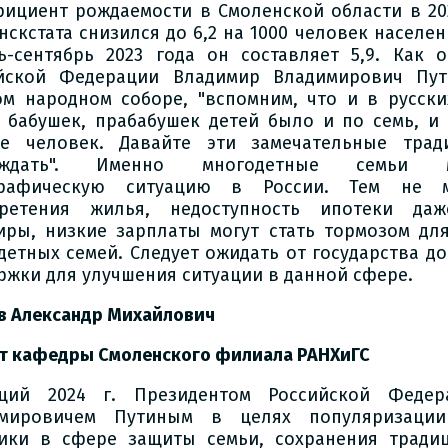
ициент рождаемости в Смоленской области в 20
нскстата снизился до 6,2 на 1000 человек населен
ь-сентябрь 2023 года он составляет 5,9. Как 
йской Федерации Владимир Владимирович Пу
ом народном соборе, "вспомним, что и в русски
 бабушек, прабабушек детей было и по семь, и 
е человек. Давайте эти замечательные трад
ождать". Именно многодетные семьи м
графическую ситуацию в России. Тем не м
бретения жилья, недоступность ипотеки да
иры, низкие зарплаты могут стать тормозом дл
детных семей. Следует ожидать от государства д
ржки для улучшения ситуации в данной сфере.
в Александр Михайлович
т кафедры Смоленского филиала РАНХиГС
щий 2024 г. Президентом Российской Федер
мировичем Путиным в целях популяризации 
ики в сфере защиты семьи, сохранения тради