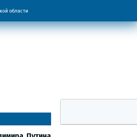
кой области
димира Путина