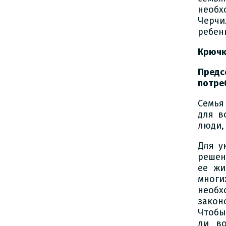
необх
Черч
ребен
Крючк
Предс
потре
Семья
для в
люди,
Для у
решен
ее жи
многи
необ
закон
Чтобы
ли во