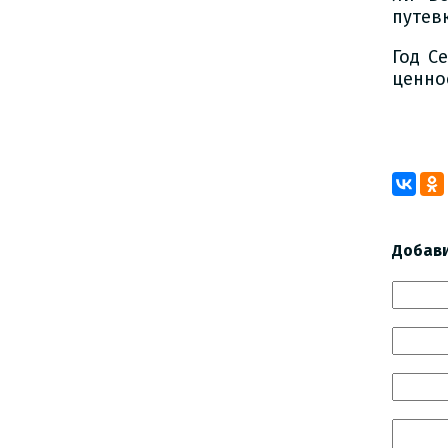
путев
Год С
ценно
Добав