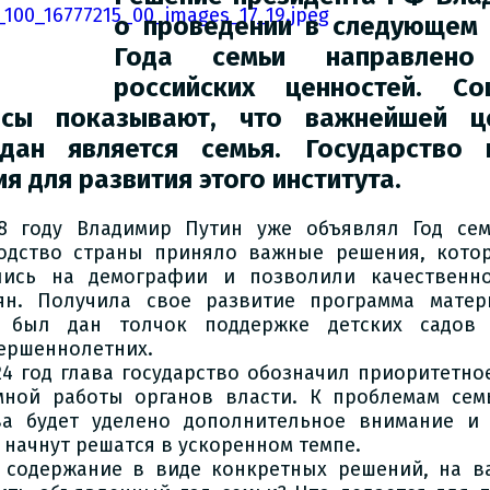
о проведении в следующем 
Года семьи направлен
российских ценностей. Со
осы показывают, что важнейшей ц
дан является семья. Государство 
ия для развития этого института.
8 году Владимир Путин уже объявлял Год сем
одство страны приняло важные решения, кото
лись на демографии и позволили качественн
ян. Получила свое развитие программа матери
е был дан толчок поддержке детских садов
ершеннолетних.
24 год глава государство обозначил приоритетно
мной работы органов власти. К проблемам сем
ва будет уделено дополнительное внимание и
 начнут решатся в ускоренном темпе.
 содержание в виде конкретных решений, на в