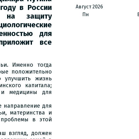
году в России
Август
2026
Пн
о на защиту
циологические
енностью для
приложит все
ьи. Именно тогда
рые положительно
о улучшить жизнь
нского капитала;
 и медицины для
е направление для
ьи, материнства и
 проблемы в этой
аш взгляд, должен