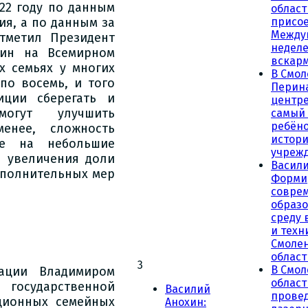
22 году по данным
област
ия, а по данным за
присое
Между
отметил Президент
неделе
тин на Всемирном
вскар
х семьях у многих
В Смол
по восемь, и того
Перин
иции сберегать и
центре
огут улучшить
самый
ребёно
енее, сложность
истор
же на небольшие
учреж
я увеличения доли
Васили
ополнительных мер
Форми
совре
образ
среду 
и техн
Смоле
област
3
В Смол
ации Владимиром
облас
государственной
Василий
прове
ционных семейных
Анохин: