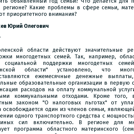
ить объявленный год семьи? Что делается для 
 регионе? Какие проблемы в сфере семьи, мате
ют приоритетного внимания?
ев Юрий Олегович
т
ленской области действуют значительные р
ржки многодетных семей. Так, например, обла
х социальной поддержки многодетных семе
енской области" установлено, что мног
оставляются ежемесячные денежные выплаты
льные образовательные организации в первую о
нсация расходов на оплату коммунальной услу
ыми коммунальными отходами. Кроме того, 
тным законом "О налоговых льготах" от упла
а освобождается один из членов семьи, являющей
ении одного транспортного средства с мощностью
диных сил включительно. В регионе для мн
вует программа областного материнского (сем