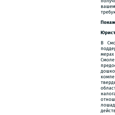
получ
вашем
требу
Понаж
Юрис
В Смо
подде
мера
Смол
пред
дошко
компе
тверд
облас
налог
отнош
лоша
дейст