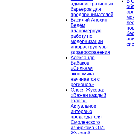
В 
административных
об
барьеров для
ор
предпринимателей
мо
Василий Анохин:
лес
Ведём
по
планомерную
бе
работу по
ав
модернизации
си
инфраструктуры
здравоохранения
Александр
Бабаков:
«Сильная
экономика
начинается с
регионов»
Олеся Жукова:
«Важен каждый
голос».
Актуальное
интервью
председателя
Смоленского
избиркома О.И.
Жуковой