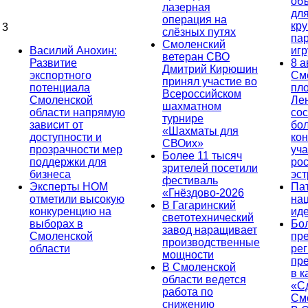
об
лазерная
дл
операция на
кр
3
слёзных путях
па
Смоленский
Василий Анохин:
иг
ветеран СВО
Развитие
8 а
Дмитрий Кирюшин
экспортного
См
принял участие во
потенциала
пл
Всероссийском
Смоленской
Ле
шахматном
области напрямую
сос
турнире
зависит от
бо
«Шахматы для
доступности и
кон
СВОих»
прозрачности мер
уча
Более 11 тысяч
поддержки для
ро
зрителей посетили
бизнеса
эс
фестиваль
Эксперты НОМ
Па
«Гнёздово-2026
отметили высокую
на
В Гагаринский
конкуренцию на
ид
светотехнический
выборах в
Бо
завод наращивает
Смоленской
пр
производственные
области
ре
мощности
пр
В Смоленской
в к
области ведется
«С
работа по
См
снижению