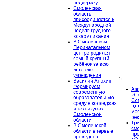
поддержку
Смоленская
область
присоединяется к
Международной
неделе грудного
вскармливания
В Смоленском
Перинатальном
центре родился
самый крупный
ребёнок за всю
историю
учреждения
5
Василий Анохин:
Формируем
Аэ
современную
«С
образовательную
Се
среду в колледжах
гот
и техникумах
ма
Смоленской
ре
области
Тр
В Смоленской
см
области впервые
пр
проведена