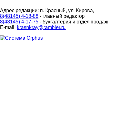
Адрес редакции: п. Красный, ул. Кирова,
8(48145) 4-18-88
- главный редактор
8(48145) 4-17-75
- бухгалтерия и отдел продаж
E-mail:
krasnkray@rambler.ru