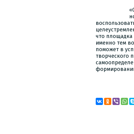
«
н
воспользовать
целеустремлен
что площадка 
именно тем в
поможет в ус
творческого 
самоопределе
формировании