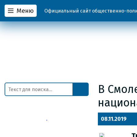
Меню
Официальный сайт общественно-полит
В Смол
национ
08.11.2019
Т