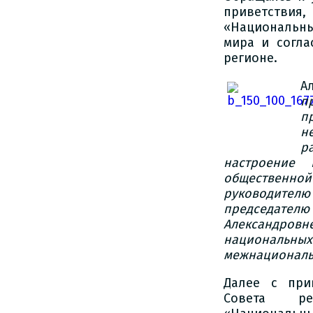
приветствия,
«Национальны
мира и согл
регионе.
А
п
п
н
р
настроение
общественно
руководите
председателю
Александровне
национальн
межнациональн
Далее с при
Совета ре