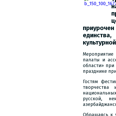
н
п
ц
приуроче
единства
культурной
Мероприятие
палаты и асс
области» при
празднике при
Гостям фести
творчества 
национальных
русской, не
азербайджанск
Обращаясь к 