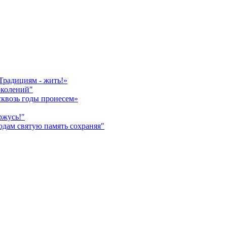
Традициям - жить!»
околений"
сквозь годы пронесем»
ржусь!"
дам святую память сохраняя"