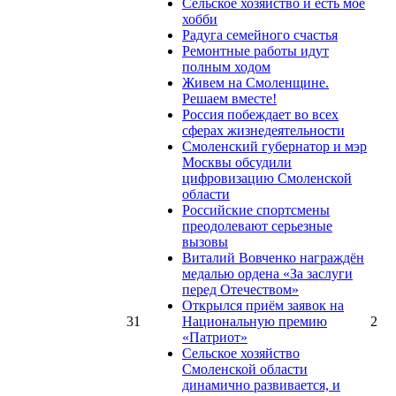
Сельское хозяйство и есть моё
хобби
Радуга семейного счастья
Ремонтные работы идут
полным ходом
Живем на Смоленщине.
Решаем вместе!
Россия побеждает во всех
сферах жизнедеятельности
Смоленский губернатор и мэр
Москвы обсудили
цифровизацию Смоленской
области
Российские спортсмены
преодолевают серьезные
вызовы
Виталий Вовченко награждён
медалью ордена «За заслуги
перед Отечеством»
Открылся приём заявок на
31
Национальную премию
2
«Патриот»
Сельское хозяйство
Смоленской области
динамично развивается, и