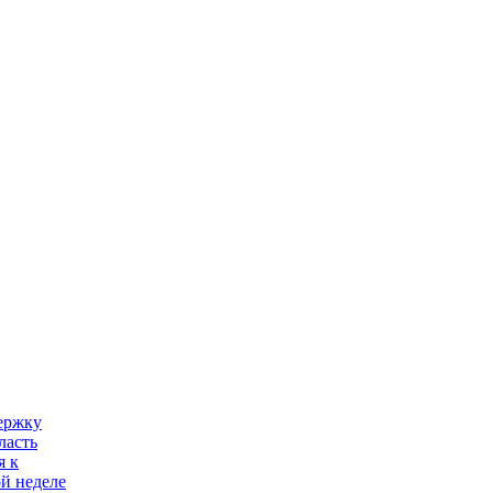
ержку
ласть
я к
й неделе