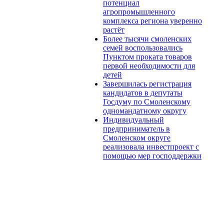
потенциал
агропромышленного
комплекса региона уверенно
растёт
Более тысячи смоленских
семей воспользовались
Пунктом проката товаров
первой необходимости для
детей
Завершилась регистрация
кандидатов в депутаты
Госдуму по Смоленскому
одномандатному округу
Индивидуальный
предприниматель в
Смоленском округе
реализовала инвестпроект с
помощью мер господдержки