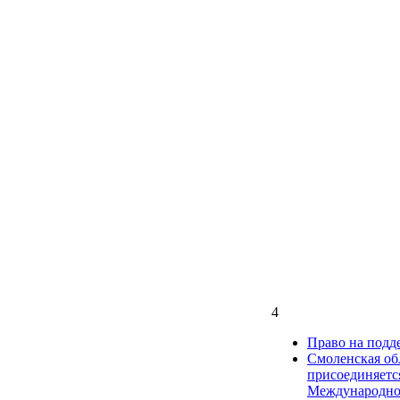
4
Право на подд
Смоленская об
присоединяетс
Международно