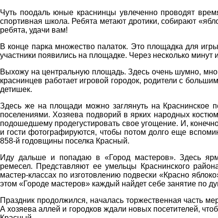
Чуть поодаль юные краснинцы увлеченно проводят время
спортивная школа. Ребята метают дротики, собирают «яблок
ребята, удачи вам!
В конце парка множество палаток. Это площадка для игры 
участники появились на площадке. Через несколько минут и
Выхожу на центральную площадь. Здесь очень шумно, много
краснинцев работает игровой городок, родители с больш
детишек.
Здесь же на площади можно заглянуть на Краснинское п
поселениями. Хозяева подворий в ярких народных костюм
подошедшему продегустировать свое угощение. И, конечно
и гости фотографируются, чтобы потом долго еще вспоми
858-й годовщины поселка Красный.
Иду дальше и попадаю в «Город мастеров». Здесь ярм
ремесел. Представляют ее умельцы Краснинского района
мастер-классах по изготовлению подвески «Красно яблоко
этом «Городе мастеров» каждый найдет себе занятие по ду
Праздник продолжился, началась торжественная часть мер
А хозяева аллей и городков ждали новых посетителей, что
Красный.