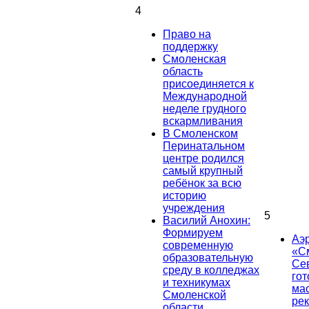
4
Право на
поддержку
Смоленская
область
присоединяется к
Международной
неделе грудного
вскармливания
В Смоленском
Перинатальном
центре родился
самый крупный
ребёнок за всю
историю
учреждения
5
Василий Анохин:
Формируем
Аэ
современную
«С
образовательную
Се
среду в колледжах
гот
и техникумах
ма
Смоленской
ре
области