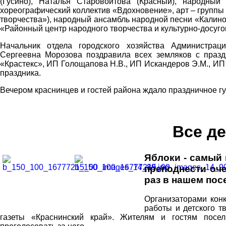
(Гусино), Наталья Старовойтова (Красный), народный
хореографический коллектив «Вдохновение», арт – групп
творчества»), народный ансамбль народной песни «Калин
«Районный центр народного творчества и культурно-досуг
Начальник отдела городского хозяйства Администрац
Сергеевна Морозова поздравила всех земляков с праз
«Крастекс», ИП Голощапова Н.В., ИП Искандеров Э.М., И
праздника.
Вечером краснинцев и гостей района ждало праздничное г
Все де
Яблоки - самый 
преподнести оч
раз в нашем пос
Организаторами кон
работы и детского т
газеты «Краснинский край». Жителям и гостям посе