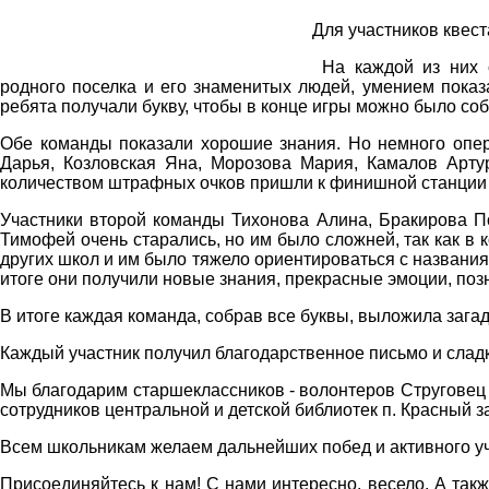
Для участников квес
На каждой из них о
родного поселка и его знаменитых людей, умением показ
ребята получали букву, чтобы в конце игры можно было соб
Обе команды показали хорошие знания. Но немного опе
Дарья, Козловская Яна, Морозова Мария, Камалов Арту
количеством штрафных очков пришли к финишной станции
Участники второй команды Тихонова Алина, Бракирова П
Тимофей очень старались, но им было сложней, так как в 
других школ и им было тяжело ориентироваться с названия
итоге они получили новые знания, прекрасные эмоции, поз
В итоге каждая команда, собрав все буквы, выложила зага
Каждый участник получил благодарственное письмо и слад
Мы благодарим старшеклассников - волонтеров Струговец
сотрудников центральной и детской библиотек п. Красный з
Всем школьникам желаем дальнейших побед и активного уч
Присоединяйтесь к нам! С нами интересно, весело. А так