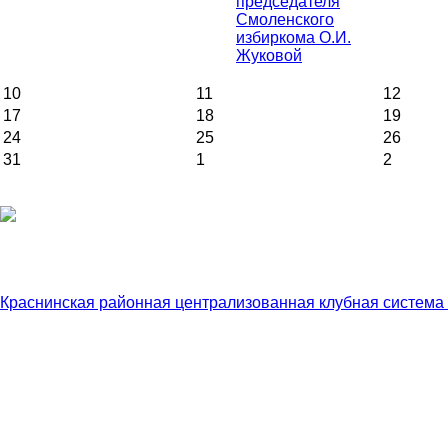
председателя
Смоленского
избиркома О.И.
Жуковой
10
11
12
17
18
19
24
25
26
31
1
2
Краснинская районная централизованная клубная система