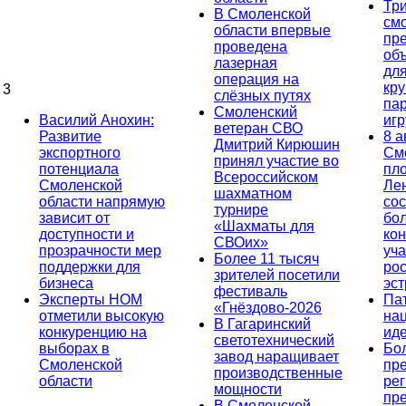
Тр
В Смоленской
см
области впервые
пр
проведена
об
лазерная
дл
операция на
кр
3
слёзных путях
па
Смоленский
Василий Анохин:
иг
ветеран СВО
Развитие
8 а
Дмитрий Кирюшин
экспортного
См
принял участие во
потенциала
пл
Всероссийском
Смоленской
Ле
шахматном
области напрямую
сос
турнире
зависит от
бо
«Шахматы для
доступности и
кон
СВОих»
прозрачности мер
уча
Более 11 тысяч
поддержки для
ро
зрителей посетили
бизнеса
эс
фестиваль
Эксперты НОМ
Па
«Гнёздово-2026
отметили высокую
на
В Гагаринский
конкуренцию на
ид
светотехнический
выборах в
Бо
завод наращивает
Смоленской
пр
производственные
области
ре
мощности
пр
В Смоленской