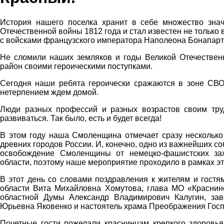
История нашего поселка хранит в себе множество зна
Отечественной войны 1812 года и стал известен не только 
с войсками французского императора Наполеона Бонапарт
Не сломили наших земляков и годы Великой Отечественн
район своими героическими поступками.
Сегодня наши ребята героически сражаются в зоне СВО
нетерпением ждем домой.
Люди разных профессий и разных возрастов своим тру
развиваться. Так было, есть и будет всегда!
В этом году наша Смоленщина отмечает сразу несколько 
древних городов России. И, конечно, одно из важнейших со
освобождение Смоленщины от немецко-фашистских зах
области, поэтому наше мероприятие проходило в рамках эт
В этот день со словами поздравления к жителям и гостя
области Вита Михайловна Хомутова, глава МО «Краснин
областной Думы Александр Владимирович Калугин, зав
Юрьевна Яковенко и настоятель храма Преображения Госп
Почетные гости пожелали краснинцам крепкого здоровья,