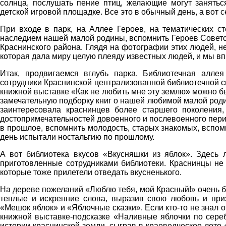
солнца, послушать пение птиц, желающие могут занятьс
детской игровой площадке. Все это в обычный день, а вот 
При входе в парк, на Аллее Героев, на тематических ст
наследием нашей малой родины, вспомнить Героев Советс
Краснинского района. Глядя на фотографии этих людей, н
которая дала миру целую плеяду известных людей, и мы в
Итак, продвигаемся вглубь парка. Библиотечная алле
сотрудники Краснинской централизованной библиотечной с
книжной выставке «Как не любить мне эту землю» можно бы
замечательную подборку книг о нашей любимой малой роди
заинтересовала краснинцев более старшего поколения
достопримечательностей довоенного и послевоенного пери
в прошлое, вспомнить молодость, старых знакомых, вспомн
день испытали ностальгию по прошлому.
А вот библиотека вкусов «Вкусняшки из яблок». Здесь
приготовленные сотрудниками библиотеки. Краснинцы не 
которые тоже прилетели отведать вкусненького.
На дереве пожеланий «Люблю тебя, мой Красный!» очень бы
теплые и искренние слова, выразив свою любовь и при
«Мешок яблок» и «Яблочные сказки». Если кто-то не знал от
книжной выставке-подсказке «Наливные яблочки по сереб
истории краснинской земли, сыграв в краеведческое лото