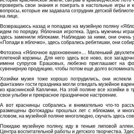
проверить свои знания и поиграть в настольные игры и 
вопросы, которые им задавала сотрудник детской библиот
на лице.
Возвращаюсь назад и попадаю на музейную поляну «Яблоч
идем по порядку. Яблочная игротека. Здесь мужчины игр
здесь заменили яблоками. Наблюдаю за ними, они очень 
«Попади в яблочко», здесь собрались ребятишки, они соби
Фотозона «Яблочное вдохновение»… Маленький двухлетн
плетеной корзины. Для него здесь все ново, все загадоч
имени супругов Ерашовых, любезно приглашают на фот
сувенирную продукцию, чтобы потом еще долго вспоминать
Хозяйки музея тоже хорошо потрудились, они испекли
фантазии» гости праздника могли отведать музейное варен
из краснинской Каплички. На этой поляне все хозяйки в 
свои улыбки и прекрасное праздничное настроение.
А вот краснинцы собрались и внимательно что-то рас
размещены фотокадры прошлых лет с яблоками, и многи
словом, на музейной поляне многолюдно, скучать здесь со
Покидаю музейную поляну, иду в теньке липовой аллеи
Центра воспитательной работы и детского творчества. Зд