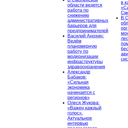
в к
области ведется
«С
работа по
См
снижению
В 
административных
об
барьеров для
ор
предпринимателей
мо
Василий Анохин:
лес
Ведём
по
планомерную
бе
работу по
ав
модернизации
си
инфраструктуры
здравоохранения
Александр
Бабаков:
«Сильная
экономика
начинается с
регионов»
Олеся Жукова:
«Важен каждый
голос».
Актуальное
интервью