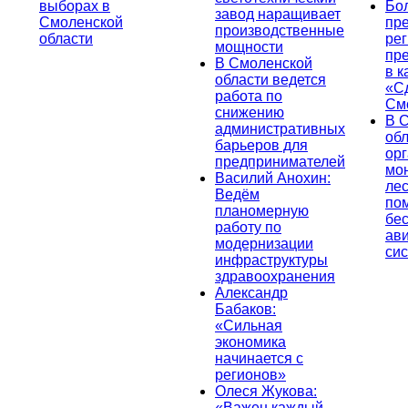
выборах в
Бо
завод наращивает
Смоленской
пр
производственные
области
ре
мощности
пр
В Смоленской
в к
области ведется
«С
работа по
См
снижению
В 
административных
об
барьеров для
ор
предпринимателей
мо
Василий Анохин:
лес
Ведём
по
планомерную
бе
работу по
ав
модернизации
си
инфраструктуры
здравоохранения
Александр
Бабаков:
«Сильная
экономика
начинается с
регионов»
Олеся Жукова:
«Важен каждый