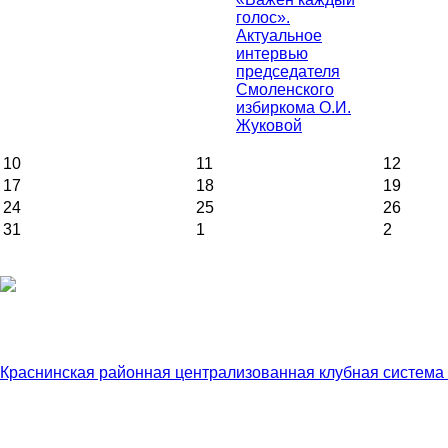
голос».
Актуальное
интервью
председателя
Смоленского
избиркома О.И.
Жуковой
10
11
12
17
18
19
24
25
26
31
1
2
Краснинская районная централизованная клубная система