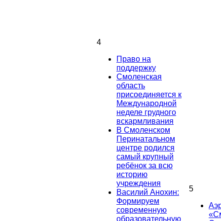
4
Право на
поддержку
Смоленская
область
присоединяется к
Международной
неделе грудного
вскармливания
В Смоленском
Перинатальном
центре родился
самый крупный
ребёнок за всю
историю
учреждения
5
Василий Анохин:
Формируем
Аэ
современную
«С
образовательную