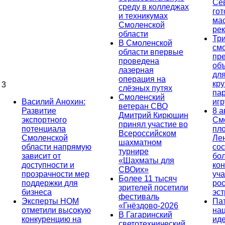
Се
среду в колледжах
гот
и техникумах
ма
Смоленской
ре
области
Тр
В Смоленской
см
области впервые
пр
проведена
об
лазерная
дл
операция на
кр
3
слёзных путях
па
Смоленский
Василий Анохин:
иг
ветеран СВО
Развитие
8 а
Дмитрий Кирюшин
экспортного
См
принял участие во
потенциала
пл
Всероссийском
Смоленской
Ле
шахматном
области напрямую
сос
турнире
зависит от
бо
«Шахматы для
доступности и
кон
СВОих»
прозрачности мер
уча
Более 11 тысяч
поддержки для
ро
зрителей посетили
бизнеса
эс
фестиваль
Эксперты НОМ
Па
«Гнёздово-2026
отметили высокую
на
В Гагаринский
конкуренцию на
ид
светотехнический