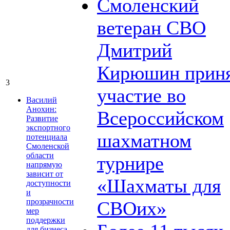
Смоленский
ветеран СВО
Дмитрий
Кирюшин прин
3
участие во
Василий
Анохин:
Всероссийском
Развитие
экспортного
шахматном
потенциала
Смоленской
области
турнире
напрямую
зависит от
«Шахматы для
доступности
и
прозрачности
СВОих»
мер
поддержки
для бизнеса