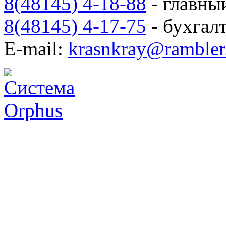
8(48145) 4-18-88
- главны
8(48145) 4-17-75
- бухгал
E-mail:
krasnkray@rambler