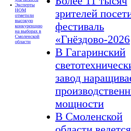
Более 11 тысяч
Эксперты
зрителей посет
НОМ
отметили
высокую
фестиваль
конкуренцию
на выборах в
«Гнёздово-2026
Смоленской
области
В Гагаринский
светотехническ
завод наращива
производствен
мощности
В Смоленской
области ведется