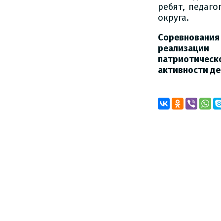
ребят, педаго
округа.
Соревновани
реализации
патриотиче
активности де