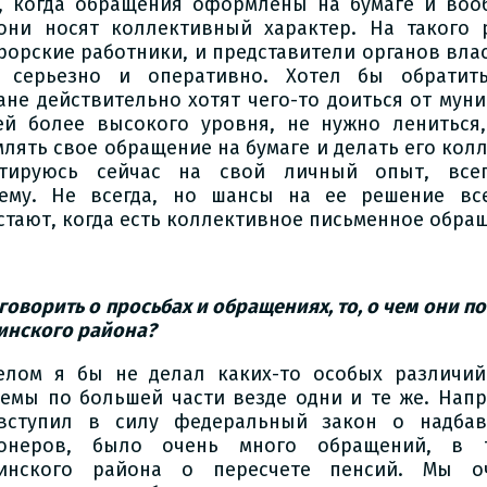
, когда обращения оформлены на бумаге и воо
они носят коллективный характер. На такого 
рорские работники, и представители органов вла
 серьезно и оперативно. Хотел бы обратит
ане действительно хотят чего-то доиться от мун
ей более высокого уровня, не нужно лениться,
лять свое обращение на бумаге и делать его колл
тируюсь сейчас на свой личный опыт, всег
ему. Не всегда, но шансы на ее решение вс
стают, когда есть коллективное письменное обра
 говорить о просьбах и обращениях, то, о чем они п
инского района?
елом я бы не делал каких-то особых различий
емы по большей части везде одни и те же. Напри
вступил в силу федеральный закон о надбав
ионеров, было очень много обращений, в
инского района о пересчете пенсий. Мы оч