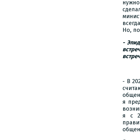
нужно
сдела
минис
всегда
Но, по
- Эпи
встре
встре
- В 2
считаю
общен
я пре
возни
я с 2
прави
общен