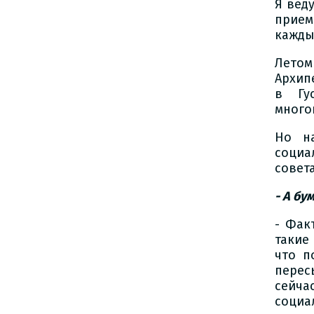
Я вед
прием
кажды
Летом
Архип
в Гу
много
Но н
социа
совет
- А б
- Фак
такие 
что п
перес
сейча
социа