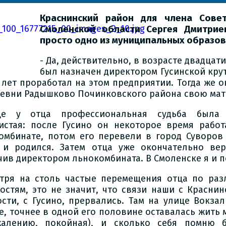
Краснинский район для члена Сов
Смоленской области
Сергея Дмитрие
просто одно из муниципальных образов
- Да, действительно, в возрасте двадцат
был назначен директором Гусинской кру
 лет проработал на этом предприятии. Тогда же о
ревни Радышково Починковского района свою мат
ще у отца профессиональная судьба была 
истая: после Гусино он некоторое время рабо
омбинате, потом его перевели в город Суворов 
 и родился. Затем отца уже окончательно вер
чив директором льнокомбината. В Смоленске я и п
тря на столь частые перемещения отца по раз
остям, это не значит, что связи наши с Краснин
ости, с Гусино, прервались. Там на улице Вокза
е, точнее в одной его половине оставалась жить 
алению, покойная), и сколько себя помню 