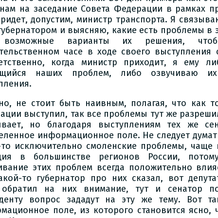
 нам на заседание Совета Федерации в рамках п
придет, допустим, министр транспорта. Я связыв
губернатором и выясняю, какие есть проблемы в 
 возможные варианты их решения, чт
тельственном часе в ходе своего выступления с
етственно, когда министр приходит, я ему ли
ющийся наших проблем, либо озвучиваю и
пления.
но, не стоит быть наивным, полагая, что как т
ации выступил, так все проблемы тут же разрешил
вает, но благодаря выступлениям тех же сен
еленное информационное поле. Не следует думать
-то исключительно смоленские проблемы, чаще 
ция в большинстве регионов России, потом
ивание этих проблем всегда положительно влия
акой-то губернатор про них сказал, вот депута
обратил на них внимание, тут и сенатор п
денту вопрос зададут на эту же тему. Вот та
мационное поле, из которого становится ясно, 