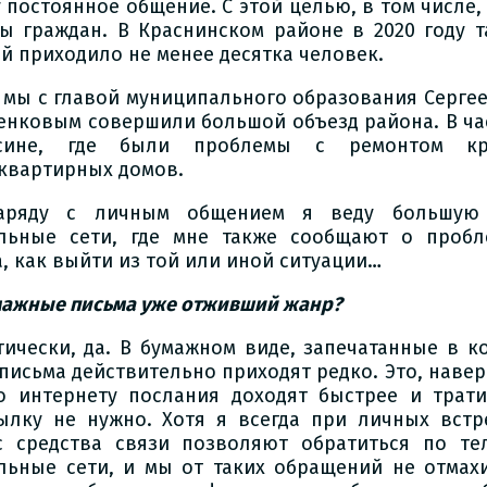
у постоянное общение. С этой целью, в том числе
ы граждан. В Краснинском районе в 2020 году т
й приходило не менее десятка человек.
 мы с главой муниципального образования Серге
енковым совершили большой объезд района. В ча
сине, где были проблемы с ремонтом к
квартирных домов.
аряду с личным общением я веду большую 
льные сети, где мне также сообщают о пробл
а, как выйти из той или иной ситуации…
умажные письма уже отживший жанр?
тически, да. В бумажном виде, запечатанные в к
письма действительно приходят редко. Это, наверн
о интернету послания доходят быстрее и трат
ылку не нужно. Хотя я всегда при личных встр
с средства связи позволяют обратиться по те
льные сети, и мы от таких обращений не отмахи