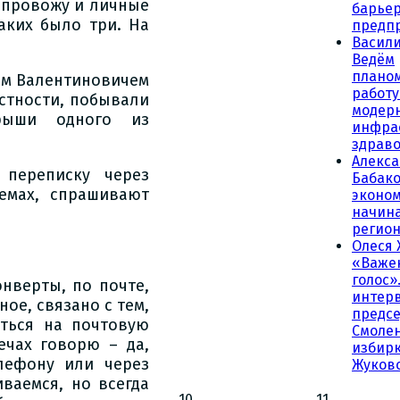
, провожу и личные
барьер
аких было три. На
предп
Васили
Ведём
плано
ем Валентиновичем
работу
стности, побывали
модер
рыши одного из
инфра
здрав
Алекс
переписку через
Бабако
емах, спрашивают
эконо
начина
регио
Олеся 
«Важе
голос»
онверты, по почте,
интер
ое, связано с тем,
предсе
иться на почтовую
Смолен
ечах говорю – да,
избирк
лефону или через
Жуков
ваемся, но всегда
10
11