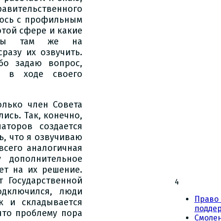
равительственного
аюсь с профильным
этой сфере и какие
обы там же на
разу их озвучить.
бо задаю вопрос,
х в ходе своего
олько член Совета
ись. Так, конечно,
аторов создается
, что я озвучиваю
всего аналогичная
у дополнительное
ет на их решение.
т Государственной
4
одключился, люди
Право 
к и складывается
подде
что проблему пора
Смоле