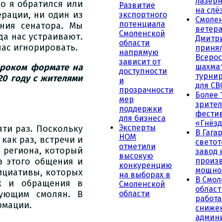
лазерн
о я обратился или
Развитие
на слё
ерации, ни один из
экспортного
Смоле
потенциала
ния сенатора. Мы
ветера
Смоленской
да нас устраивают.
Дмитр
области
нас игнорировать.
принял
напрямую
Всеро
зависит от
шахма
ироком формате на
доступности
турни
20 году с жителями
и
для СВ
прозрачности
Более 
мер
зрител
поддержки
фести
для бизнеса
«Гнёзд
Эксперты
яти раз. Поскольку
В Гага
НОМ
как раз, встречи и
светот
отметили
 региона, который
завод
высокую
произ
з этого общения и
конкуренцию
мощно
ициативы, которых
на выборах в
В Смол
ак и обращения в
Смоленской
област
области
ующим смолян. В
работа
рмации.
сниже
админ