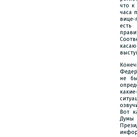
что к
часа 
вице-
есть
прави
Соотв
каса
высту
Конеч
Федер
не бы
опред
какие
ситуа
озвуч
Вот к
Думы 
Прези
инфор