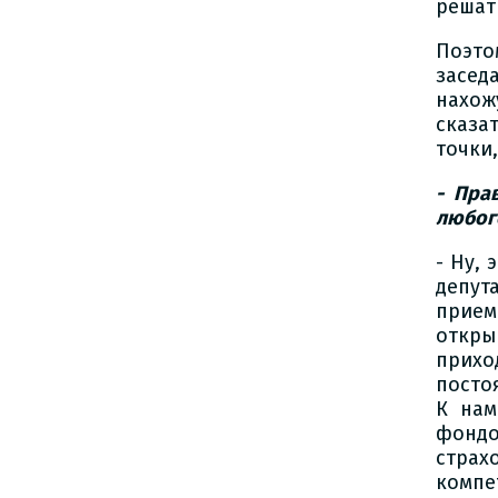
решат
Поэто
засед
нахож
сказа
точки
- Пра
любог
- Ну, 
депут
прием
откры
прихо
посто
К нам
фондо
страх
компе