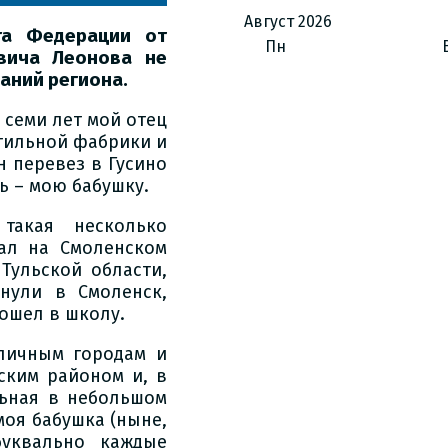
Август
2026
ета
Федерации от
Пн
вича Леонова не
аний региона.
и семи лет мой отец
тильной фабрики и
н перевез в Гусино
ь – мою бабушку.
такая несколько
тал на Смоленском
Тульской области,
нули в Смоленск,
ошел в школу.
личным городам и
ским районом и, в
льная в небольшом
моя бабушка (ныне,
буквально каждые