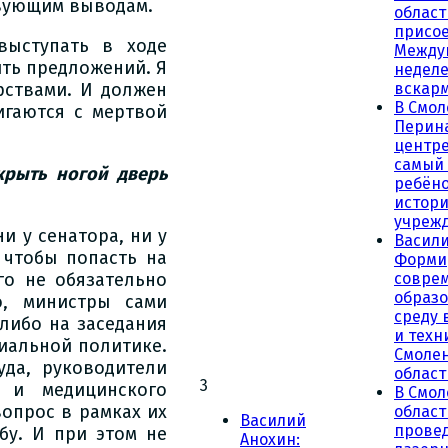
твующим выводам.
област
присое
выступать в ходе
Между
ть предложений. Я
неделе
вскар
рствами. И должен
В Смол
игаются с мертвой
Перин
центре
самый
крыть ногой дверь
ребёно
истор
учреж
и у сенатора, ни у
Васили
 чтобы попасть на
Форми
совре
го не обязательно
образ
о, министры сами
среду 
 либо на заседания
и техн
циальной политике.
Смоле
уда, руководители
област
3
 и медицинского
В Смол
опрос в рамках их
облас
Василий
прове
бу. И при этом не
Анохин: