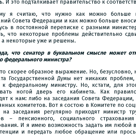
ь. И это подталкивает правительство к соответс
му я считаю, что нужно как можно больше 
аний Совета Федерации и как можно больше вноси
усь в постоянной переписке с разными министе
ть, что некоторые проблемы действительно сдв
, а некоторые уже и решены.
вда, что сенатор в буквальном смысле может от
о федерального министра?
это скорее образное выражение. Но, безусловно, н
ата Государственной Думы нет никаких проблем,
 к федеральному министру. Но, кстати, для это
вать ногой дверь его кабинета. Как правил
дят к нам: либо на заседания Совета Федерации,
янных комитетов. Вот я состою в Комитете по со
 на заседания регулярно приходят министр тр
в – пенсионного, социального страхования
ования. И я имею возможность задать им любой в
тенции и передать любое обращение или прось