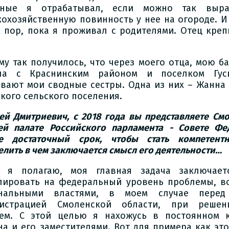
дные я отрабатывал, если можно так выраз
кохозяйственную повинность у нее на огороде. И
х пор, пока я проживал с родителями. Отец креп
му так получилось, что через моего отца, мою б
ла с Краснинским районом и поселком Гуси
вают мои сводные сестры. Одна из них – Жанна 
ского сельского поселения.
гей Дмитриевич, с 2018 года вы представляете См
ей палате Российского парламента - Совете Фе
е достаточный срок, чтобы стать компетен
елить в чем заключается смысл его деятельности…
 я полагаю, моя главная задача заключает
лировать на федеральный уровень проблемы, в
ональными властями, в моем случае перед
нистрацией Смоленской области, при решен
ем. С этой целью я нахожусь в постоянном к
на и его заместителями. Вот для примера как это