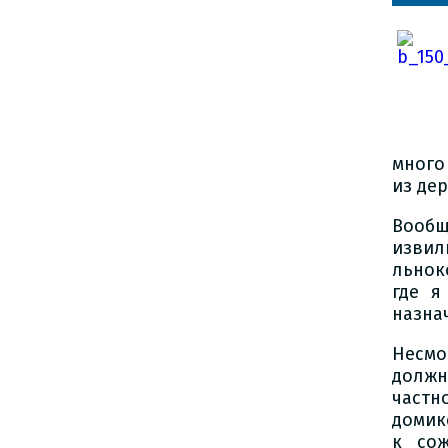
много
из де
Вооб
извил
льнок
где я
назна
Несмо
должн
частн
домик
к сож