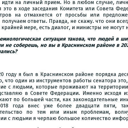
 идти на личный прием. Но в любом случае, личн
л это в ходе заседания Комитета или Совета Фед
тров на отмахнется от просьбы или предложе
 получаем ответы. Правда, не скажу. что они всег
 крайней мере, есть диалог, и министры не могут 
демиологическая ситуация такова, что людей в ш
чи не соберешь, но вы в Краснинском районе в 20
чались?
020 году я был в Краснинском районе порядка дес
, что один из инструментов работы сенатора это, 
ие с людьми, которые проживают на территории
дставляю в Совете Федерации. Именно исходя и
кают по большей части, как законодательные ин
018 года внес уже более двадцати пяти, т
тельство по тем или иным проблемам, волн
ии с людьми я черпаю большое количество инфо