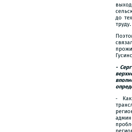
выхо
сельс
до те
труду.
Поэто
связа
прожи
Гусин
- Сер
верхн
вполн
опред
- Как
транс
реги
адми
пробл
регио