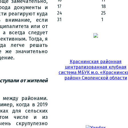
бще замечательно,
17
18
рода документы и
24
25
сти реагируют куда
31
1
ь внимание, если
иципалитета или от
 а всегда следует
ективным. Тогда, я
да легче решать
е же значительно
щение.
Краснинская районная
централизованная клубная
система МБУК м.о. «Краснинск
район» Смоленской области
оступали от жителей
 между районами.
мер, когда в 2019
ках для сельских
 том числе и из
ень скрупулезно