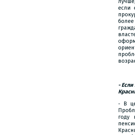
лучше
если 
проку
более
гражд
власт
оформ
ориен
пробл
возра
- Если
Красн
- В ц
Пробл
году 
пенс
Красн